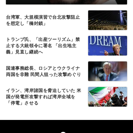
台湾軍、大規模演習で台北攻撃阻止
を想定し「橋封鎖」
トランプ氏、「出産ツーリズム」禁
止する大統領令に署名 「出生地主
義」見直し継続へ
国連事務総長、ロシアとウクライナ
両国を非難 民間人狙った攻撃めぐり
イラン、湾岸諸国を脅迫していた 米
国が発電所攻撃すれば湾岸全域を
「停電」させる