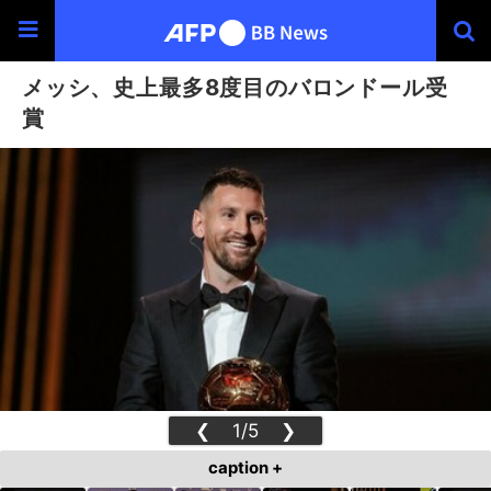
メッシ、史上最多8度目のバロンドール受
賞
❮
1/5
❯
caption +