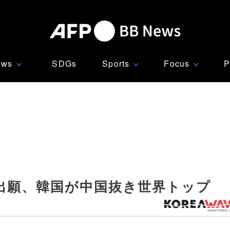
ews
SDGs
Sports
Focus
P
∨
∨
∨
出願、韓国が中国抜き世界トップ