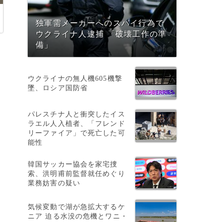
独軍需メーカーへのスパイ行為で
ウクライナ人逮捕 「破壊工作の準
備」
ウクライナの無人機605機撃
墜、ロシア国防省
パレスチナ人と衝突したイス
ラエル人入植者、「フレンド
リーファイア」で死亡した可
能性
韓国サッカー協会を家宅捜
索、洪明甫前監督就任めぐり
業務妨害の疑い
気候変動で湖が急拡大するケ
ニア 迫る水没の危機とワニ・