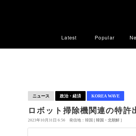
Latest
Popular
N
ニュース
政治・経済
KOREA WAVE
ロボット掃除機関連の特許
2023年10月31日 6:56
発信地：韓国 [
韓国・北朝鮮
]