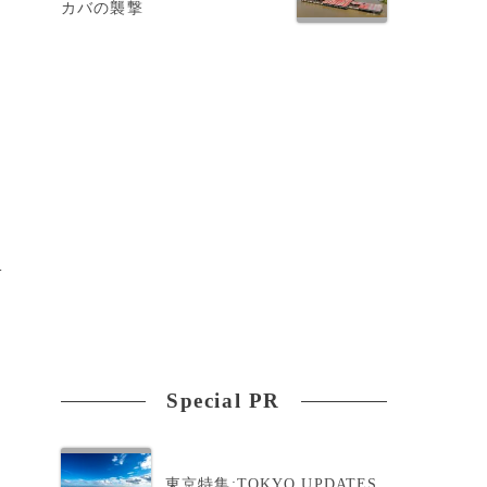
カバの襲撃
占
Special PR
東京特集:TOKYO UPDATES