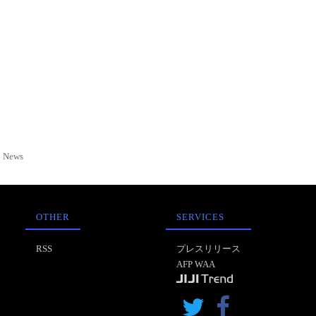
News
OTHER
SERVICES
RSS
プレスリリース
AFP WAA