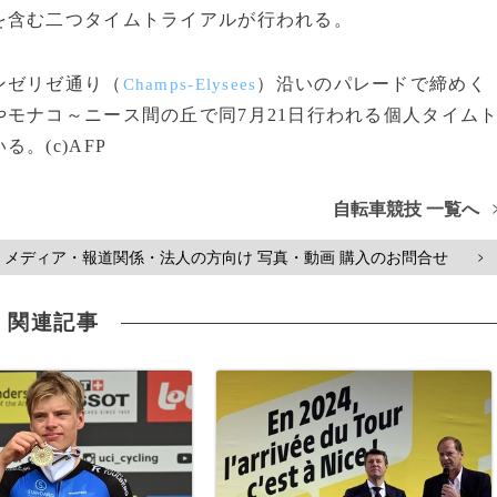
を含む二つタイムトライアルが行われる。
ンゼリゼ通り（
）沿いのパレードで締めく
Champs-Elysees
モナコ～ニース間の丘で同7月21日行われる個人タイム
。(c)AFP
自転車競技 一覧へ
メディア・報道関係・法人の方向け 写真・動画 購入のお問合せ
>
関連記事