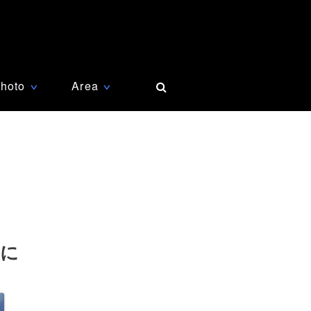
hoto
Area
∨
∨
仏に