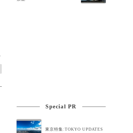
ト
>
Special PR
東京特集:TOKYO UPDATES