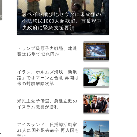
スペイン飛び地セウタに未成年の
不法移民1000人超残留、首長が中
央政府に緊急支援要請
トランプ級原子力戦艦、建造
費は15隻で43兆円か
イラン、ホルムズ海峡「新航
路」でオマーンと合意 再開は
米の封鎖解除次第
米民主党予備選、急進左派の
イスラム教徒が勝利
アイスランド、反捕鯨活動家
21人に国外退去命令 再入国も
ー
禁止