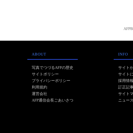
AFP
ABOUT
INFO
写真でつづるAFPの歴史
サイト
サイトポリシー
サイト
プライバシーポリシー
採用情
利用規約
訂正記
運営会社
サイト
AFP通信会長ごあいさつ
ニュー