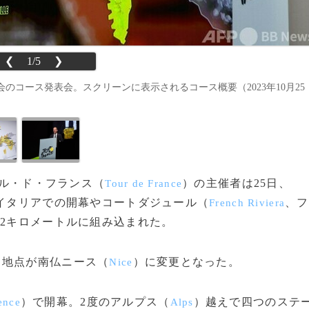
❮
1/5
❯
のコース発表会。スクリーンに表示されるコース概要（2023年10月25
ール・ド・フランス（
）の主催者は25日、
Tour de France
るイタリアでの開幕やコートダジュール（
、フ
French Riviera
92キロメートルに組み込まれた。
ュ地点が南仏ニース（
）に変更となった。
Nice
）で開幕。2度のアルプス（
）越えで四つのステ
ence
Alps