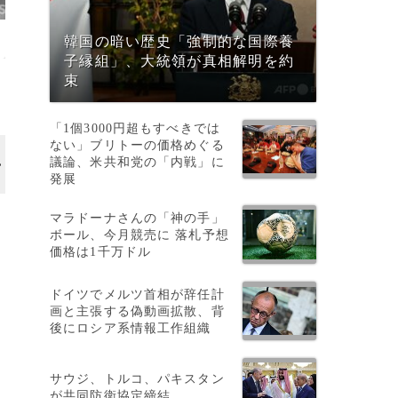
韓国の暗い歴史「強制的な国際養
子縁組」、大統領が真相解明を約
束
「1個3000円超もすべきでは
ない」ブリトーの価格めぐる
議論、米共和党の「内戦」に
発展
マラドーナさんの「神の手」
ボール、今月競売に 落札予想
価格は1千万ドル
ドイツでメルツ首相が辞任計
画と主張する偽動画拡散、背
後にロシア系情報工作組織
サウジ、トルコ、パキスタン
が共同防衛協定締結