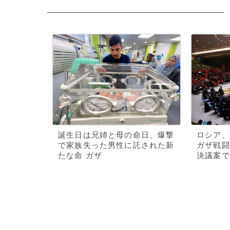
誕生日は兄姉と母の命日、爆撃
ロシア、
で家族失った男性に託された新
ガザ戦闘
たな命 ガザ
決議案で