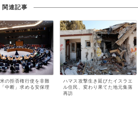
関連記事
米の拒否権行使を非難
ハマス攻撃生き延びたイスラエ
「中断」求める安保理
ル住民、変わり果てた地元集落
再訪