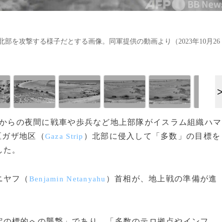
を攻撃する様子だとする画像。同軍提供の動画より（2023年10月26
、前日からの夜間に戦車や歩兵など地上部隊がイスラム組織ハマ
区ガザ地区（
）北部に侵入して「多数」の目標を
Gaza Strip
した。
ニヤフ（
）首相が、地上戦の準備が進
Benjamin Netanyahu
の標的への襲撃」であり、「多数のテロ拠点やインフ