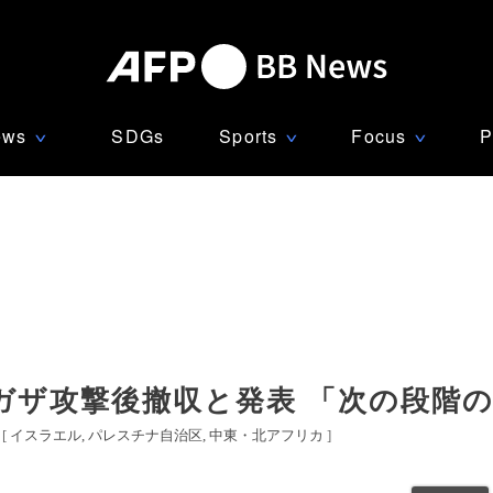
ews
SDGs
Sports
Focus
P
∨
∨
∨
ガザ攻撃後撤収と発表 「次の段階
[
イスラエル
パレスチナ自治区
中東・北アフリカ
]