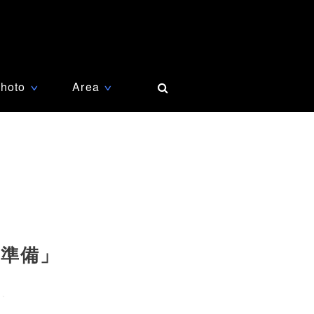
hoto
Area
∨
∨
の準備」