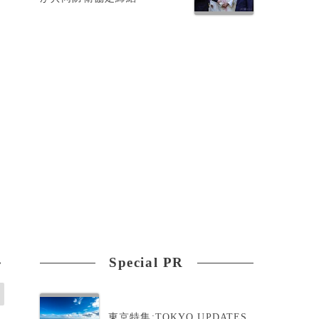
Special PR
>
東京特集:TOKYO UPDATES