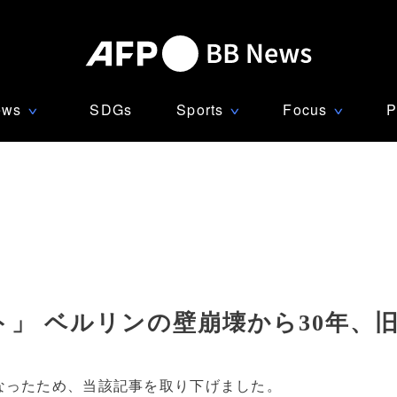
ews
SDGs
Sports
Focus
P
∨
∨
∨
」 ベルリンの壁崩壊から30年、
なったため、当該記事を取り下げました。