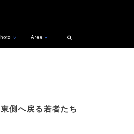
hoto
Area
∨
∨
旧東側へ戻る若者たち