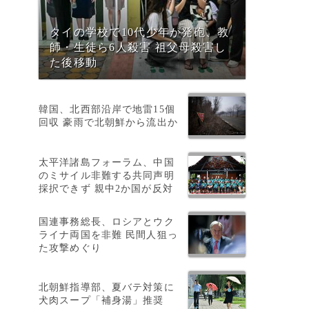
タイの学校で10代少年が発砲、教
師・生徒ら6人殺害 祖父母殺害し
た後移動
韓国、北西部沿岸で地雷15個
回収 豪雨で北朝鮮から流出か
太平洋諸島フォーラム、中国
のミサイル非難する共同声明
採択できず 親中2か国が反対
国連事務総長、ロシアとウク
ライナ両国を非難 民間人狙っ
た攻撃めぐり
北朝鮮指導部、夏バテ対策に
犬肉スープ「補身湯」推奨