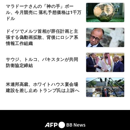
マラドーナさんの「神の手」ボー
ル、今月競売に 落札予想価格は1千万
ドル
ドイツでメルツ首相が辞任計画と主
張する偽動画拡散、背後にロシア系
情報工作組織
サウジ、トルコ、パキスタンが共同
防衛協定締結
米連邦高裁、ホワイトハウス宴会場
建設を差し止め トランプ氏は上訴へ