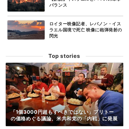
バランス
ロイター映像記者、レバノン・イス
ラエル国境で死亡 映像に砲弾発射の
閃光
Top stories
「1個3000円超もすべきではない」ブリトー
の価格めぐる議論、米共和党の「内戦」に発展