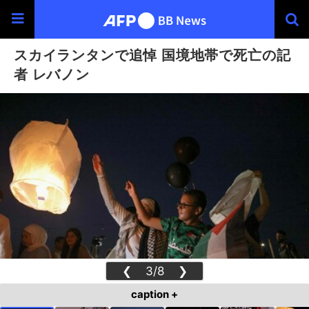
スカイランタンで追悼 国境地帯で死亡の記
者 レバノン
❮
3/8
❯
caption +