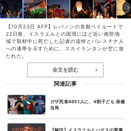
【10月23日 AFP】レバノンの首都ベイルートで
22日夜、イスラエルとの国境にほど近い南部地
域で取材中に死亡した記者の追悼とパレスチナ人
への連帯を示すために、スカイランタンが空に放
たれた。
全文を読む
>
関連記事
ガザ死者4651人に、4割子ども 保健
当局
【解説】イスラエルとハマスの軍事