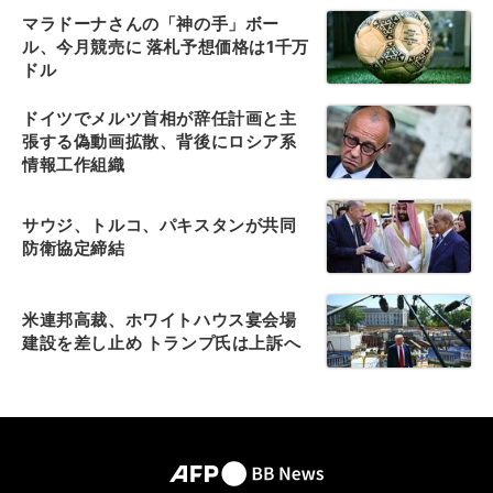
マラドーナさんの「神の手」ボー
ル、今月競売に 落札予想価格は1千万
ドル
ドイツでメルツ首相が辞任計画と主
張する偽動画拡散、背後にロシア系
情報工作組織
サウジ、トルコ、パキスタンが共同
防衛協定締結
米連邦高裁、ホワイトハウス宴会場
建設を差し止め トランプ氏は上訴へ