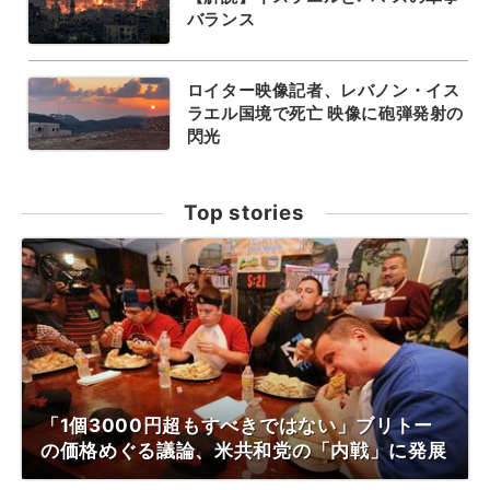
バランス
ロイター映像記者、レバノン・イス
ラエル国境で死亡 映像に砲弾発射の
閃光
Top stories
「1個3000円超もすべきではない」ブリトー
の価格めぐる議論、米共和党の「内戦」に発展