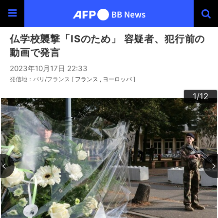
仏学校襲撃「ISのため」 容疑者、犯行前の
動画で発言
2023年10月17日 22:33
発信地：パリ/フランス [
フランス
ヨーロッパ
]
10
12
11
3
4
6
9
2
5
7
8
1
/12
/12
/12
/12
/12
/12
/12
/12
/12
/12
/12
/12