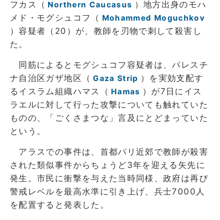
フカス（
）地方出身のモハ
Northern Caucasus
メド・モグシュコフ（
Mohammed Moguchkov
）容疑者（20）が、教師を刃物で刺して殺害し
た。
同筋によるとモグシュコフ容疑者は、パレスチ
ナ自治区ガザ地区（
）を実効支配す
Gaza Strip
るイスラム組織ハマス（
）が7日にイス
Hamas
ラエルに対して行った攻撃についても触れていた
ものの、「ごくさまつな」言及にとどまっていた
という。
アラスでの事件は、首都パリ近郊で教師が殺害
された類似事件からちょうど3年を迎える矢先に
発生。市民に衝撃を与えた当時同様、政府は再び
警戒レベルを最高水準に引き上げ、兵士7000人
を配置すると発表した。