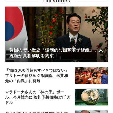
Top stories
韓国の暗い歴史「強制的な国際養子縁組」、大
統領が真相解明を約束
「1個3000円超もすべきではない」
ブリトーの価格めぐる議論、米共和
党の「内戦」に発展
マラドーナさんの「神の手」ボー
ル、今月競売に 落札予想価格は1千万
ドル