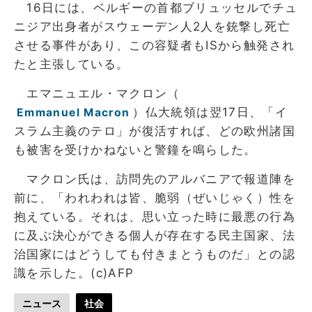
16日には、ベルギーの首都ブリュッセルでチュ
ニジア出身者がスウェーデン人2人を銃撃し死亡
させる事件があり、この容疑者もISから触発され
たと主張している。
エマニュエル・マクロン（
）仏大統領は翌17日、「イ
Emmanuel Macron
スラム主義のテロ」が復活すれば、どの欧州諸国
も被害を受けかねないと警鐘を鳴らした。
マクロン氏は、訪問先のアルバニアで報道陣を
前に、「われわれは皆、脆弱（ぜいじゃく）性を
抱えている。それは、思い立った時に最悪の行為
に及ぶ決心ができる個人が存在する民主国家、法
治国家にはどうしても付きまとうものだ」との認
識を示した。(c)AFP
ニュース
社会