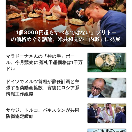
「1個3000円超もすべきではない」ブリトー
の価格めぐる議論、米共和党の「内戦」に発展
マラドーナさんの「神の手」ボー
ル、今月競売に 落札予想価格は1千万
ドル
ドイツでメルツ首相が辞任計画と主
張する偽動画拡散、背後にロシア系
情報工作組織
サウジ、トルコ、パキスタンが共同
防衛協定締結