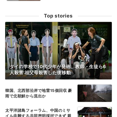
Top stories
タイの学校で10代少年が発砲、教師・生徒ら6
人殺害 祖父母殺害した後移動
韓国、北西部沿岸で地雷15個回収 豪
雨で北朝鮮から流出か
太平洋諸島フォーラム、中国のミサ
イル非難する共同声明採択できず 親