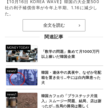
【10月16日 KOREA WAVE】韓国の大企業500
社の利子補償倍率が今年上半期、1.16に減少し
た。
全文を読む
>
関連記事
「数学の問題」集めて月1000万円
以上稼いだ韓国企業
韓国・連休中の真夜中、なぜか宅配
箱を置き去り…中には白内障患った
犬
韓国カフェの「プラスチック片混
入」スムージー問題、結局、店は謝
ったが…当局の摘発は難しく