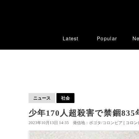
Latest
Popular
N
ニュース
社会
少年170人超殺害で禁錮8
2023年10月13日 14:35
発信地：ボゴタ/コロンビア [
コロン