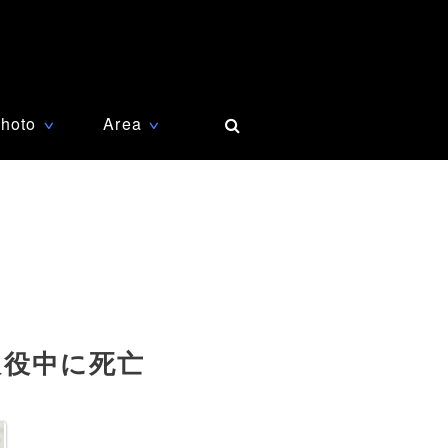
hoto
Area
∨
∨
服役中に死亡