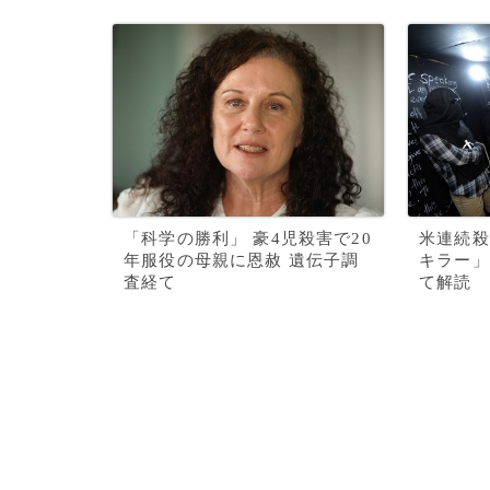
「科学の勝利」 豪4児殺害で20
米連続殺
年服役の母親に恩赦 遺伝子調
キラー」
査経て
て解読