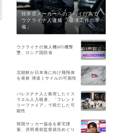
独軍需メーカーへのスパイ行為で
ウクライナ人逮捕 「破壊工作の準
備」
史
ウクライナの無人機605機撃
墜、ロシア国防省
北朝鮮が日本海に向け飛翔体
を発射 弾道ミサイルの可能性
パレスチナ人と衝突したイス
ラエル人入植者、「フレンド
リーファイア」で死亡した可
能性
韓国サッカー協会を家宅捜
索、洪明甫前監督就任めぐり