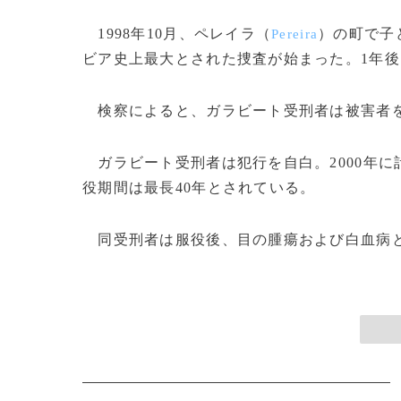
1998年10月、ペレイラ（
）の町で子
Pereira
ビア史上最大とされた捜査が始まった。1年
検察によると、ガラビート受刑者は被害者を
ガラビート受刑者は犯行を自白。2000年に
役期間は最長40年とされている。
同受刑者は服役後、目の腫瘍および白血病と診