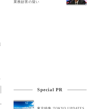
業務妨害の疑い
服
>
Special PR
東京特集:TOKYO UPDATES