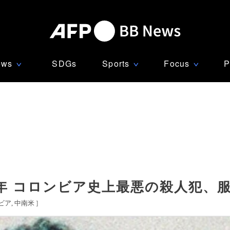
ews
SDGs
Sports
Focus
P
∨
∨
∨
35年 コロンビア史上最悪の殺人犯、
ビア
中南米
]