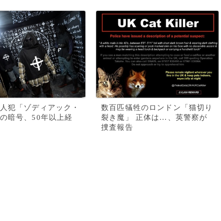
人犯「ゾディアック・
数百匹犠牲のロンドン「猫切り
の暗号、50年以上経
裂き魔」 正体は…、英警察が
捜査報告