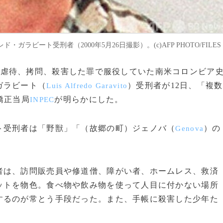
ビート受刑者（2000年5月26日撮影）。(c)AFP PHOTO/FILES
人以上を虐待、拷問、殺害した罪で服役していた南米コロンビア
ガラビート（
）受刑者が12日、「複数
Luis Alfredo Garavito
矯正当局
が明らかにした。
INPEC
受刑者は「野獣」「（故郷の町）ジェノバ（
）の
Genova
は、訪問販売員や修道僧、障がい者、ホームレス、救済
ットを物色。食べ物や飲み物を使って人目に付かない場所
するのが常とう手段だった。また、手帳に殺害した少年た