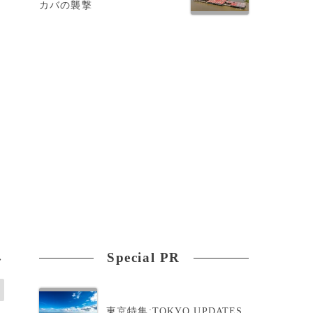
カバの襲撃
力
Special PR
>
東京特集:TOKYO UPDATES