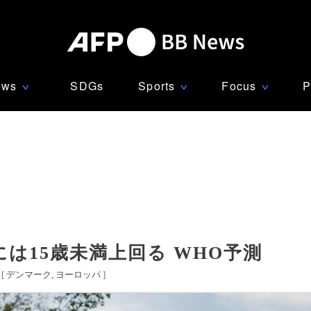
ews
SDGs
Sports
Focus
P
∨
∨
∨
は15歳未満上回る WHO予測
[
デンマーク
ヨーロッパ
]