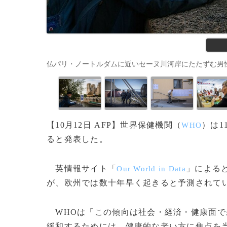
仏パリ・ノートルダムに近いセーヌ川河岸にたたずむ男性（2023年1
【10月12日 AFP】世界保健機関（
）は1
WHO
ると発表した。
英情報サイト「
」による
Our World in Data
が、欧州では数十年早く起きると予測されて
WHOは「この傾向は社会・経済・健康面で
緩和するためには、健康的な老い方に焦点を