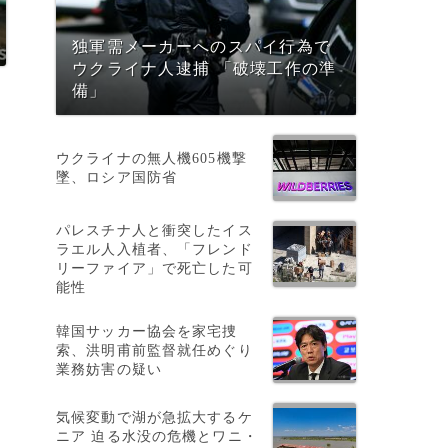
独軍需メーカーへのスパイ行為で
ウクライナ人逮捕 「破壊工作の準
備」
ウクライナの無人機605機撃
墜、ロシア国防省
パレスチナ人と衝突したイス
ラエル人入植者、「フレンド
リーファイア」で死亡した可
能性
韓国サッカー協会を家宅捜
索、洪明甫前監督就任めぐり
業務妨害の疑い
気候変動で湖が急拡大するケ
ニア 迫る水没の危機とワニ・