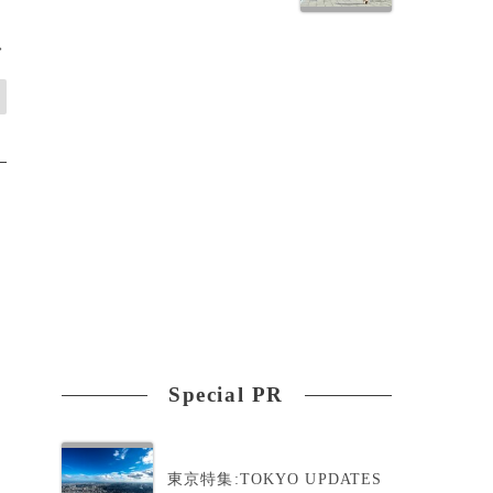
>
Special PR
東京特集:TOKYO UPDATES