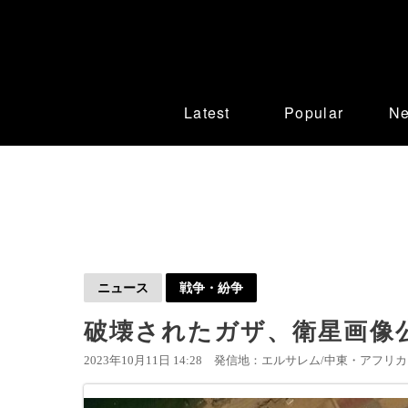
Latest
Popular
N
ニュース
戦争・紛争
破壊されたガザ、衛星画像公
2023年10月11日 14:28
発信地：エルサレム/中東・アフリカ