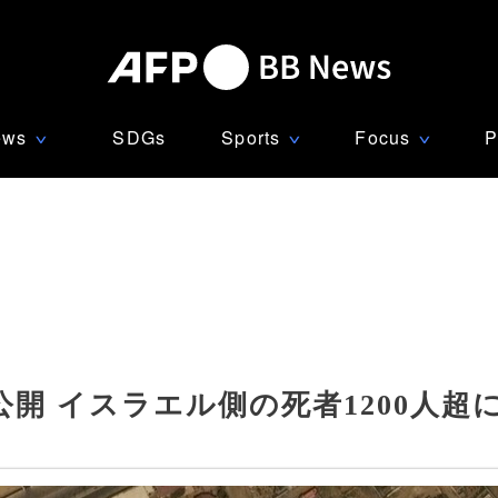
ews
SDGs
Sports
Focus
P
∨
∨
∨
開 イスラエル側の死者1200人超