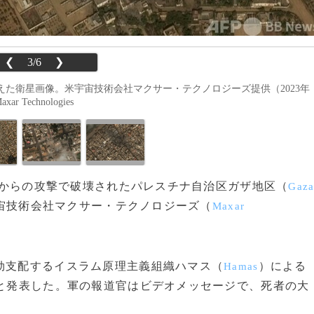
❮
3/6
❯
た衛星画像。米宇宙技術会社マクサー・テクノロジーズ提供（2023年
ar Technologies
と陸からの攻撃で破壊されたパレスチナ自治区ガザ地区（
Gaz
宙技術会社マクサー・テクノロジーズ（
Maxar
効支配するイスラム原理主義組織ハマス（
）による
Hamas
たと発表した。軍の報道官はビデオメッセージで、死者の大