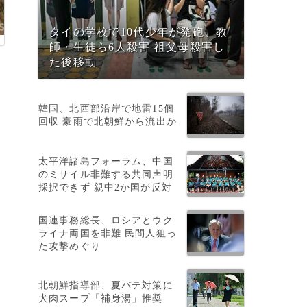
タイの学校で10代少年が発砲、教
師・生徒ら6人殺害 祖父母殺害し
た後移動
韓国、北西部沿岸で地雷15個
回収 豪雨で北朝鮮から流出か
太平洋諸島フォーラム、中国
のミサイル非難する共同声明
a
採択できず 親中2か国が反対
国連事務総長、ロシアとウク
ライナ両国を非難 民間人狙っ
た攻撃めぐり
北朝鮮指導部、夏バテ対策に
犬肉スープ「補身湯」推奨