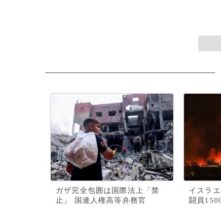
ガザ完全包囲は国際法上「禁
イスラエ
止」 国連人権高等弁務官
闘員15