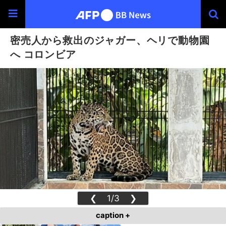
密売人から救出のジャガー、ヘリで動物園
へ コロンビア
❮
1/3
❯
caption +