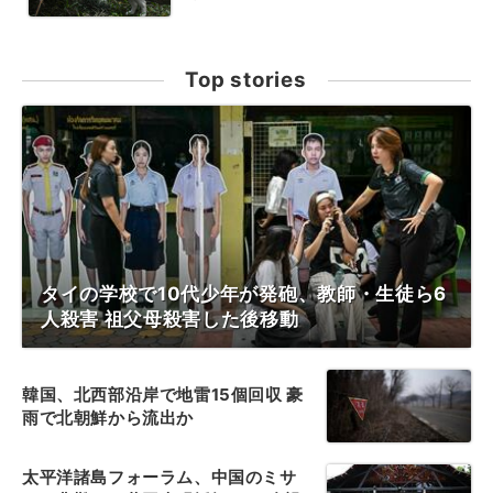
Top stories
タイの学校で10代少年が発砲、教師・生徒ら6
人殺害 祖父母殺害した後移動
韓国、北西部沿岸で地雷15個回収 豪
雨で北朝鮮から流出か
太平洋諸島フォーラム、中国のミサ