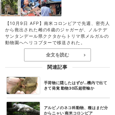
【10月9日 AFP】南米コロンビアで先週、密売人
から救出された雌の6歳のジャガーが、ノルテデ
サンタンデール県ククタからトリマ県メルガルの
動物園へヘリコプターで移送された。
全文を読む
>
関連記事
手荷物に隠したはずが…機内で出て
きて発覚 動物30匹超密輸か
アルビノのネコ科動物、種はまだ分
からニャい 南米コロンビア