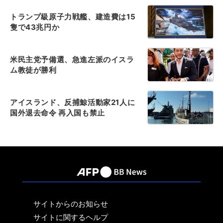
トランプ級原子力戦艦、建造費は15
隻で43兆円か
米民主党予備選、急進左派のイスラ
ム教徒が勝利
アイスランド、反捕鯨活動家21人に
国外退去命令 再入国も禁止
サイトからのお知らせ
サイトに関するヘルプ