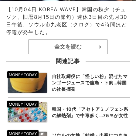
【10月04日 KOREA WAVE】韓国の秋夕（チュ
ソク、旧暦8月15日の節句）連休3日目の先月30
日午後、ソウル市九老区（クログ）で4時間ほど
停電が発生した。
全文を読む
>
関連記事
自社取締役に「怪しい粉」混ぜたマ
ンゴージュースで腹痛・下痢…韓国
の社長摘発
韓国・10代「アセトアミノフェン系
の解熱剤」で中毒多く…75％が女性
ソウルの女性「結婚・出産につきキ