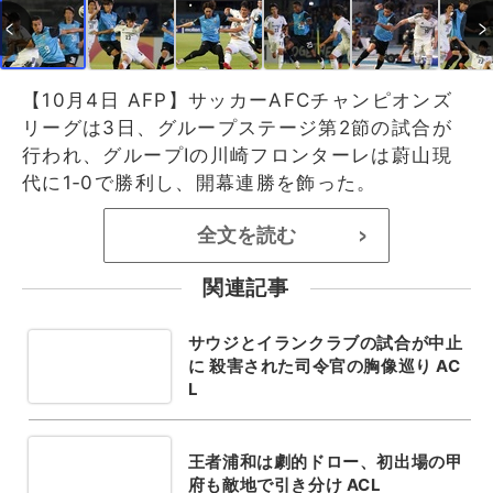
【10月4日 AFP】サッカーAFCチャンピオンズ
リーグは3日、グループステージ第2節の試合が
行われ、グループIの川崎フロンターレは蔚山現
代に1‐0で勝利し、開幕連勝を飾った。
全文を読む
>
関連記事
サウジとイランクラブの試合が中止
に 殺害された司令官の胸像巡り AC
L
王者浦和は劇的ドロー、初出場の甲
府も敵地で引き分け ACL