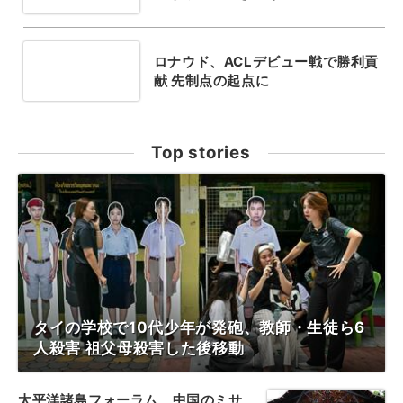
ロナウド、ACLデビュー戦で勝利貢
献 先制点の起点に
Top stories
タイの学校で10代少年が発砲、教師・生徒ら6
人殺害 祖父母殺害した後移動
太平洋諸島フォーラム、中国のミサ