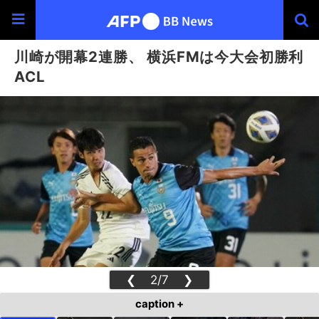
川崎が開幕2連勝、 横浜FMは今大会初勝利
ACL
❮
2/7
❯
caption +