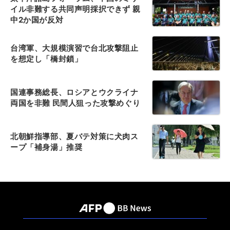
イル非難する共同声明採択できず 親
中2か国が反対
台湾軍、大規模演習で台北攻撃阻止
を想定し「橋封鎖」
国連事務総長、ロシアとウクライナ
両国を非難 民間人狙った攻撃めぐり
北朝鮮指導部、夏バテ対策に犬肉ス
ープ「補身湯」推奨