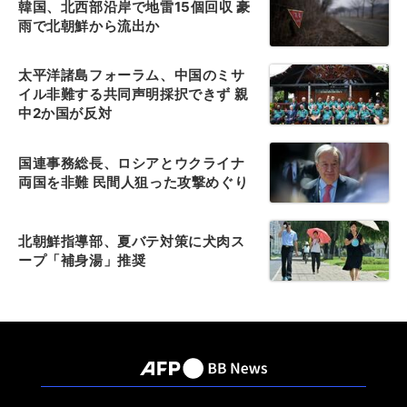
韓国、北西部沿岸で地雷15個回収 豪
雨で北朝鮮から流出か
太平洋諸島フォーラム、中国のミサ
イル非難する共同声明採択できず 親
中2か国が反対
国連事務総長、ロシアとウクライナ
両国を非難 民間人狙った攻撃めぐり
北朝鮮指導部、夏バテ対策に犬肉ス
ープ「補身湯」推奨