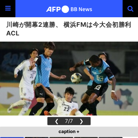
川崎が開幕2連勝、 横浜FMは今大会初勝利
ACL
❮
7/7
❯
caption +