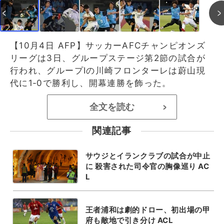
【10月4日 AFP】サッカーAFCチャンピオンズ
リーグは3日、グループステージ第2節の試合が
行われ、グループIの川崎フロンターレは蔚山現
代に1‐0で勝利し、開幕連勝を飾った。
全文を読む
>
関連記事
サウジとイランクラブの試合が中止
に 殺害された司令官の胸像巡り AC
L
王者浦和は劇的ドロー、初出場の甲
府も敵地で引き分け ACL