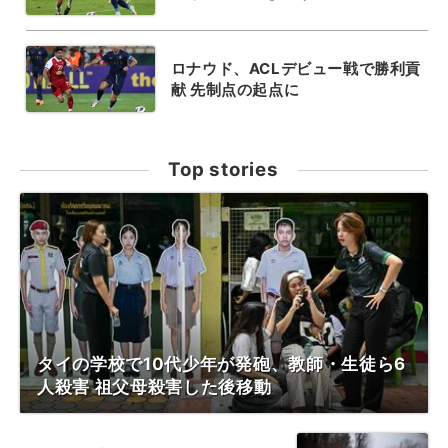
ロナウド、ACLデビュー戦で勝利貢
献 先制点の起点に
Top stories
タイの学校で10代少年が発砲、教師・生徒ら6
人殺害 祖父母殺害した後移動