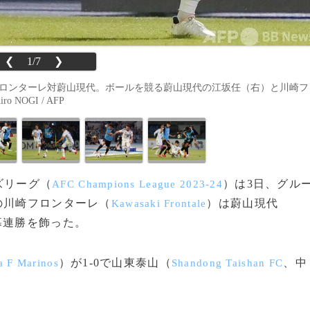
❮
1/7
❯
フロンターレ対蔚山現代。ボールを競る蔚山現代の江坂任（右）と川崎フ
NOGI / AFP
ンズリーグ（
）は3日、グル
AFC Champions League 2023-24
の川崎フロンターレ（
）は蔚山現代
Kawasaki Frontale
幕連勝を飾った。
）が1‐0で山東泰山（
、中
 F Marinos
Shandong Taishan FC