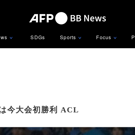
ews
SDGs
Sports
Focus
P
∨
∨
∨
は今大会初勝利 ACL