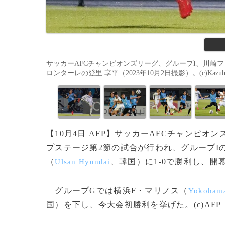
サッカーAFCチャンピオンズリーグ、グループI、川崎
ロンターレの登里 享平（2023年10月2日撮影）。(c)Kazuhiro 
【10月4日 AFP】サッカーAFCチャンピオ
プステージ第2節の試合が行われ、グループI
（
、韓国）に1‐0で勝利し、開
Ulsan Hyundai
グループGでは横浜F・マリノス（
Yokohama
国）を下し、今大会初勝利を挙げた。(c)AFP