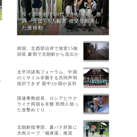
タイの学校で10代少年が発砲、教
師・生徒ら6人殺害 祖父母殺害し
た後移動
韓国、北西部沿岸で地雷15個
回収 豪雨で北朝鮮から流出か
太平洋諸島フォーラム、中国
のミサイル非難する共同声明
ー
採択できず 親中2か国が反対
国連事務総長、ロシアとウク
ライナ両国を非難 民間人狙っ
た攻撃めぐり
北朝鮮指導部、夏バテ対策に
犬肉スープ「補身湯」推奨