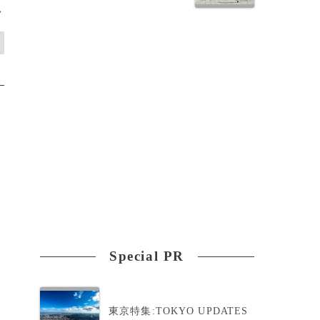
>
Special PR
東京特集:TOKYO UPDATES