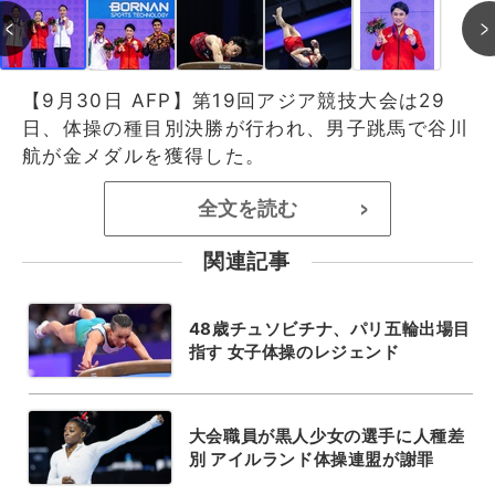
【9月30日 AFP】第19回アジア競技大会は29
日、体操の種目別決勝が行われ、男子跳馬で谷川
航が金メダルを獲得した。
全文を読む
>
関連記事
48歳チュソビチナ、パリ五輪出場目
指す 女子体操のレジェンド
大会職員が黒人少女の選手に人種差
別 アイルランド体操連盟が謝罪