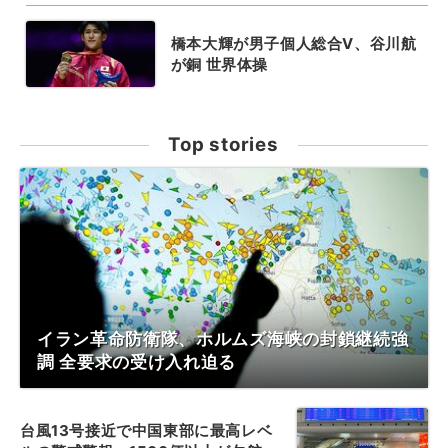
橋本大輝が男子個人総合V、谷川航
が銅 世界体操
Top stories
イラン革命防衛隊、ホルムズ海峡の封鎖継続強
調 全要求の受け入れ迫る
台風13号接近で中国東部に最高レベ