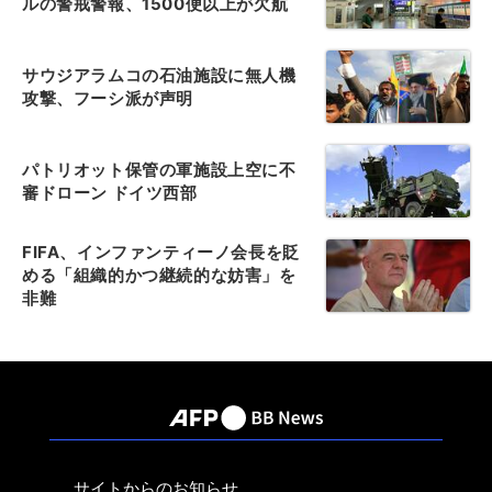
ルの警戒警報、1500便以上が欠航
サウジアラムコの石油施設に無人機
攻撃、フーシ派が声明
パトリオット保管の軍施設上空に不
審ドローン ドイツ西部
FIFA、インファンティーノ会長を貶
める「組織的かつ継続的な妨害」を
非難
サイトからのお知らせ