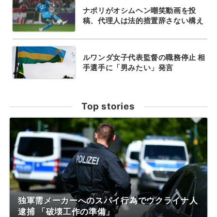
ナポリがオシムヘン嘲笑動画を投
稿、代理人は法的措置辞さない構え
ルワンダ女子代表監督の職務停止 相
手選手に「男みたい」発言
Top stories
独軍需メーカーへのスパイ行為でウクライナ人
逮捕 「破壊工作の準備」