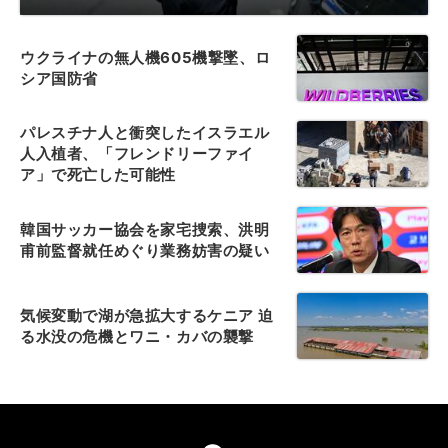
ウクライナの無人機605機撃墜、ロ
シア国防省
パレスチナ人と衝突したイスラエル
人入植者、「フレンドリーファイ
ア」で死亡した可能性
韓国サッカー協会を家宅捜索、洪明
甫前監督就任めぐり業務妨害の疑い
気候変動で湖が急拡大するケニア 迫
る水没の危機とワニ・カバの襲撃