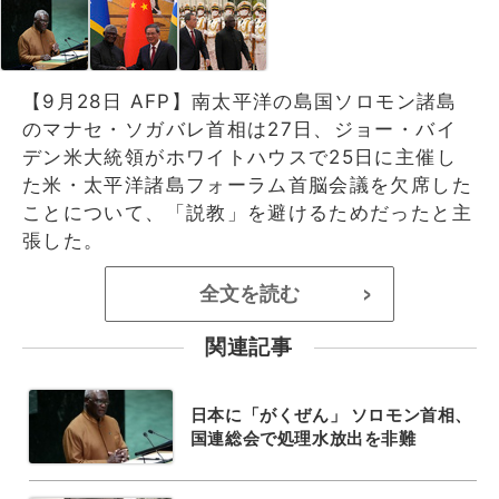
【9月28日 AFP】南太平洋の島国ソロモン諸島
のマナセ・ソガバレ首相は27日、ジョー・バイ
デン米大統領がホワイトハウスで25日に主催し
た米・太平洋諸島フォーラム首脳会議を欠席した
ことについて、「説教」を避けるためだったと主
張した。
全文を読む
>
関連記事
日本に「がくぜん」 ソロモン首相、
国連総会で処理水放出を非難