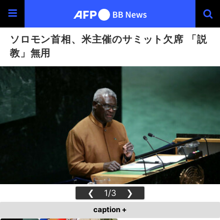
ソロモン首相、米主催のサミット欠席 「説
教」無用
❮
1/3
❯
caption +