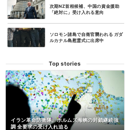
次期NZ首相候補、中国の資金援助
「絶対に」受け入れる意向
ソロモン諸島で自衛官襲われる ガダ
ルカナル島慰霊式に出席中
Top stories
イラン革命防衛隊、ホルムズ海峡の封鎖継続強
調 全要求の受け入れ迫る