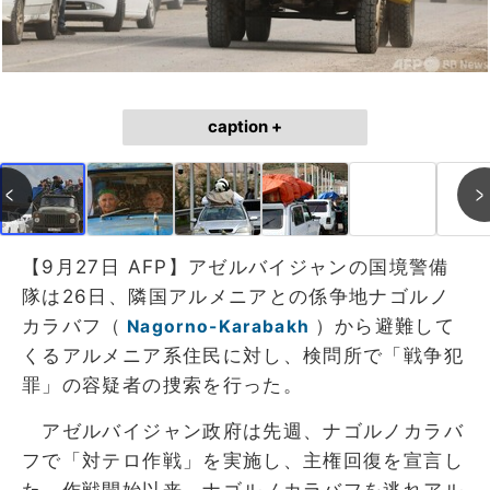
caption +
【9月27日 AFP】アゼルバイジャンの国境警備
隊は26日、隣国アルメニアとの係争地ナゴルノ
カラバフ（
）から避難して
Nagorno-Karabakh
くるアルメニア系住民に対し、検問所で「戦争犯
罪」の容疑者の捜索を行った。
アゼルバイジャン政府は先週、ナゴルノカラバ
フで「対テロ作戦」を実施し、主権回復を宣言し
た。作戦開始以来、ナゴルノカラバフを逃れアル