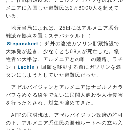
メニアに入国した避難民は2万8000人を超えて
いる。
地元当局によれば、25日にはアルメニア系分
離派が拠点を置くステパナケルト（
）郊外の違法ガソリン貯蔵施設で
Stepanakert
大爆発が起き、少なくとも68人が死亡した。犠
牲者の大半は、アルメニアとの唯一の陸路、ラチ
ン（
）回廊を移動する前にガソリンを満
Lachin
タンにしようとしていた避難民だった。
アゼルバイジャンとアルメニアはナゴルノカラ
バフをめぐる紛争で互いに民間人虐殺や人権侵害
を行ったとされ、対立を強めてきた。
AFPの取材班は、アゼルバイジャン政府の許可
の下、アルメニア系住民の避難ルートへの立ち入