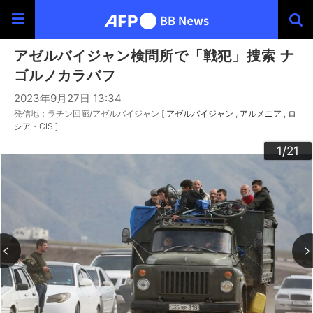
アゼルバイジャン検問所で「戦犯」捜索 ナ
ゴルノカラバフ
2023年9月27日 13:34
発信地：ラチン回廊/アゼルバイジャン [
アゼルバイジャン
アルメニア
ロ
シア・CIS
]
20
10
13
14
16
19
12
15
17
18
21
11
3
4
6
9
2
5
7
8
1
/21
/21
/21
/21
/21
/21
/21
/21
/21
/21
/21
/21
/21
/21
/21
/21
/21
/21
/21
/21
/21