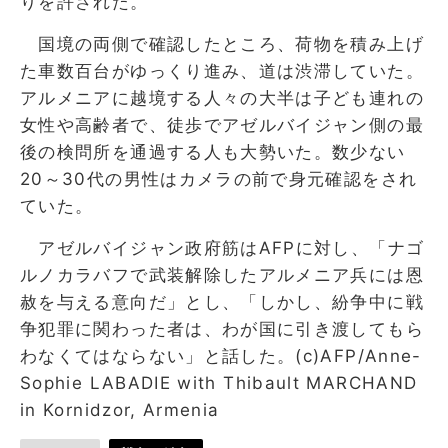
りを許された。
国境の両側で確認したところ、荷物を積み上げ
た車数百台がゆっくり進み、道は渋滞していた。
アルメニアに越境する人々の大半は子ども連れの
女性や高齢者で、徒歩でアゼルバイジャン側の最
後の検問所を通過する人も大勢いた。数少ない
20～30代の男性はカメラの前で身元確認をされ
ていた。
アゼルバイジャン政府筋はAFPに対し、「ナゴ
ルノカラバフで武装解除したアルメニア兵には恩
赦を与える意向だ」とし、「しかし、紛争中に戦
争犯罪に関わった者は、わが国に引き渡してもら
わなくてはならない」と話した。(c)AFP/Anne-
Sophie LABADIE with Thibault MARCHAND
in Kornidzor, Armenia