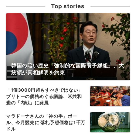
Top stories
韓国の暗い歴史「強制的な国際養子縁組」、大
統領が真相解明を約束
「1個3000円超もすべきではない」
ブリトーの価格めぐる議論、米共和
党の「内戦」に発展
マラドーナさんの「神の手」ボー
ル、今月競売に 落札予想価格は1千万
ドル