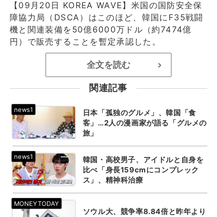
【09月20日 KOREA WAVE】米国の国防安全保
障協力局（DSCA）はこのほど、韓国にF35戦闘
機と関連装備を50億6000万ドル（約7474億
円）で販売することを暫定承認した。
全文を読む
>
関連記事
日本「孤独のグルメ」、韓国「食
客」…2人の漫画家が語る「グルメの
旅」
韓国・高校男子、アイドルと自身を
比べ「身長159cmにコンプレック
ス」、精神科治療
ソウル大、競争率8.84倍と昨年より