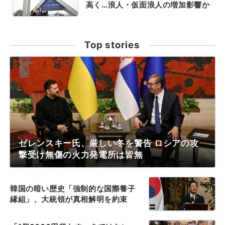
高く…浪人・仮面浪人の増加影響か
Top stories
ゼレンスキー氏、厳しい冬を警告 ロシアの攻
撃受け無傷の火力発電所は皆無
韓国の暗い歴史「強制的な国際養子
縁組」、大統領が真相解明を約束