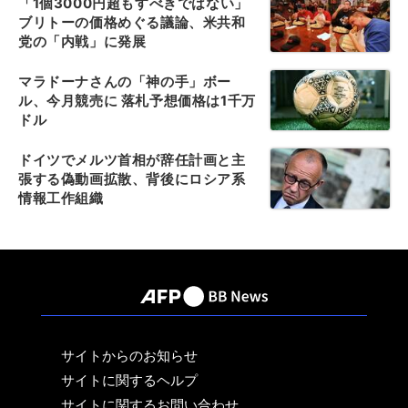
「1個3000円超もすべきではない」
ブリトーの価格めぐる議論、米共和
党の「内戦」に発展
マラドーナさんの「神の手」ボー
ル、今月競売に 落札予想価格は1千万
ドル
ドイツでメルツ首相が辞任計画と主
張する偽動画拡散、背後にロシア系
情報工作組織
サイトからのお知らせ
サイトに関するヘルプ
サイトに関するお問い合わせ