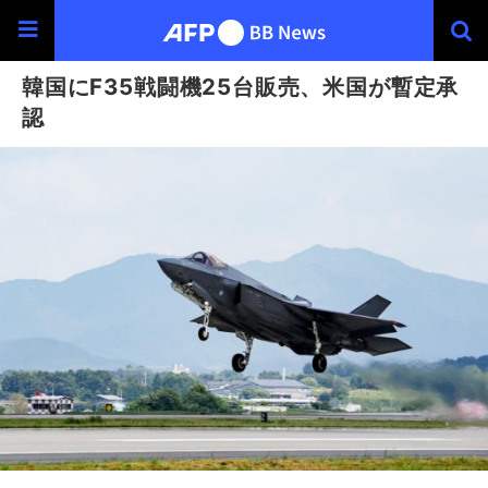
韓国にF35戦闘機25台販売、米国が暫定承
認