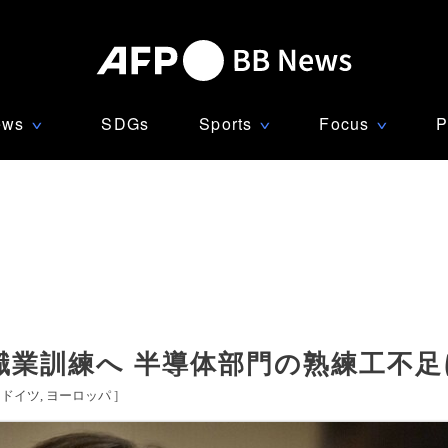
ews
SDGs
Sports
Focus
P
∨
∨
∨
職業訓練へ 半導体部門の熟練工不
ドイツ
ヨーロッパ
]