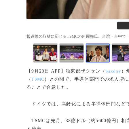
報道陣の取材に応じるTSMCの何麗梅氏。台湾・台中で（2023年9
【9月20日 AFP】独東部ザクセン（
）
Saxony
（
）との間で、半導体部門での求人増
TSMC
ることで合意した。
ドイツでは、高齢化による半導体部門などで
TSMCは先月、38億ドル（約5600億円
と発表。