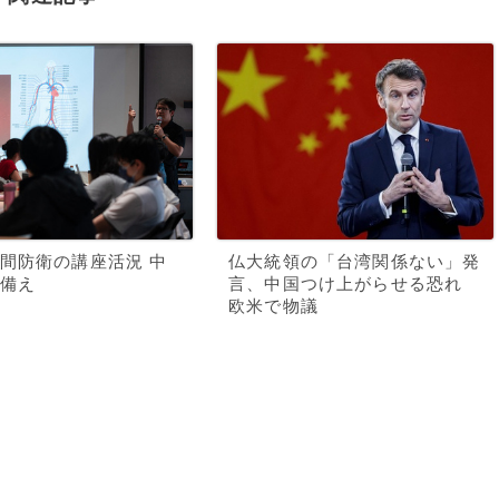
間防衛の講座活況 中
仏大統領の「台湾関係ない」発
備え
言、中国つけ上がらせる恐れ
欧米で物議