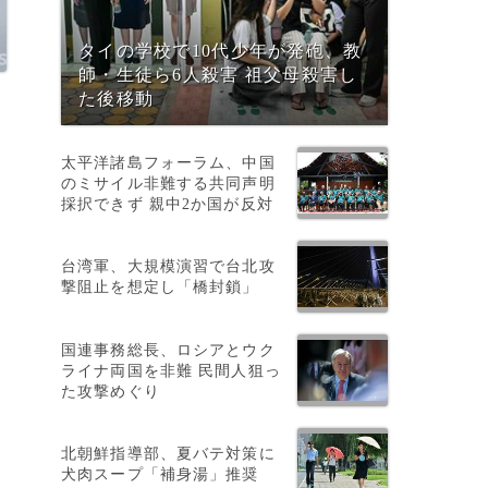
タイの学校で10代少年が発砲、教
師・生徒ら6人殺害 祖父母殺害し
た後移動
太平洋諸島フォーラム、中国
のミサイル非難する共同声明
採択できず 親中2か国が反対
台湾軍、大規模演習で台北攻
撃阻止を想定し「橋封鎖」
す
国連事務総長、ロシアとウク
ライナ両国を非難 民間人狙っ
た攻撃めぐり
北朝鮮指導部、夏バテ対策に
犬肉スープ「補身湯」推奨