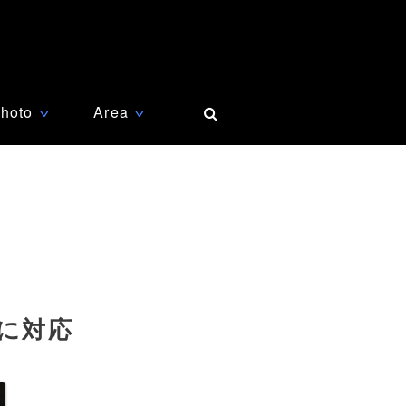
hoto
Area
∨
∨
足に対応