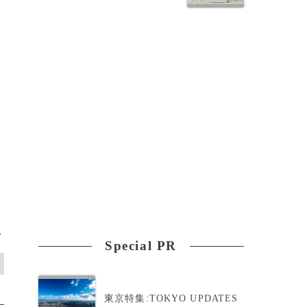
>
Special PR
東京特集:TOKYO UPDATES