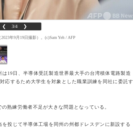
❮
3/4
❯
月19日撮影）。(c)Sam Yeh / AFP
州は19日、半導体受託製造世界最大手の台湾積体電路製造
に対応するため大学生を対象とした職業訓練を同社に委託
の熟練労働者不足が大きな問題となっている。
）相当を投じて半導体工場を同州の州都ドレスデンに新設する