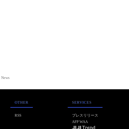
News
OTHER
SERVICES
RSS
プレスリリース
AFP WAA