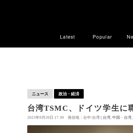
Latest
Popular
N
ニュース
政治・経済
台湾TSMC、ドイツ学生に
2023年9月20日 17:39
発信地：台中/台湾 [
台湾
中国・台湾