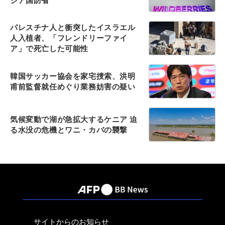
シア国防省
パレスチナ人と衝突したイスラエル
人入植者、「フレンドリーファイ
ア」で死亡した可能性
韓国サッカー協会を家宅捜索、洪明
甫前監督就任めぐり業務妨害の疑い
気候変動で湖が急拡大するケニア 迫
る水没の危機とワニ・カバの襲撃
サイトからのお知らせ