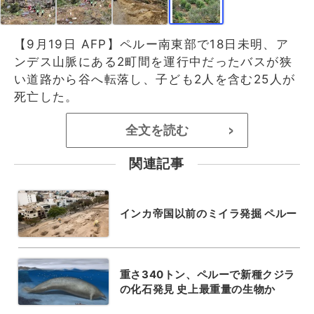
【9月19日 AFP】ペルー南東部で18日未明、ア
ンデス山脈にある2町間を運行中だったバスが狭
い道路から谷へ転落し、子ども2人を含む25人が
死亡した。
全文を読む
>
関連記事
インカ帝国以前のミイラ発掘 ペルー
重さ340トン、ペルーで新種クジラ
の化石発見 史上最重量の生物か