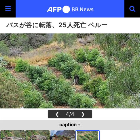
バスが谷に転落、25人死亡 ペルー
❮
4/4
❯
caption +