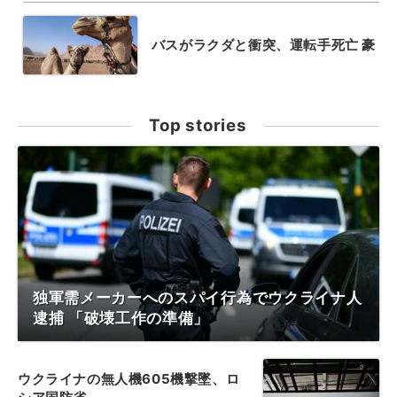
バスがラクダと衝突、運転手死亡 豪
Top stories
独軍需メーカーへのスパイ行為でウクライナ人
逮捕 「破壊工作の準備」
ウクライナの無人機605機撃墜、ロ