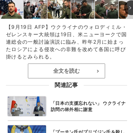
【9月19日 AFP】ウクライナのウォロディミル・
ゼレンスキー大統領は19日、米ニューヨークで国
連総会の一般討論演説に臨み、昨年2月に始まっ
たロシアによる侵攻への非難を改めて各国に呼び
掛けるとみられる。
全文を読む
>
関連記事
「日本の支援忘れない」 ウクライナ
訪問の林外相に謝意
「プーチン氏がプリゴジン氏を殺し