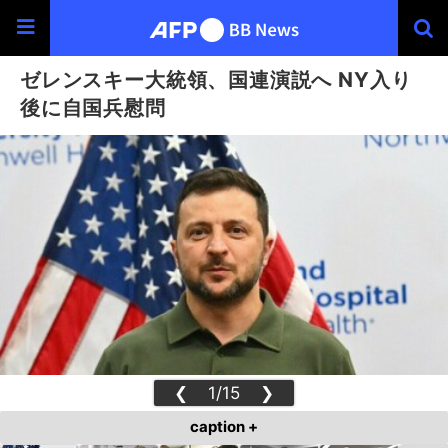
ゼレンスキー大統領、国連演説へ NY入り
後に自国兵慰問
❮
1/15
❯
caption +