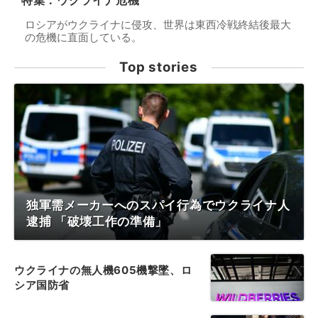
特集：ウクライナ危機
ロシアがウクライナに侵攻、世界は東西冷戦終結後最大
の危機に直面している。
Top stories
独軍需メーカーへのスパイ行為でウクライナ人
逮捕 「破壊工作の準備」
ウクライナの無人機605機撃墜、ロ
シア国防省