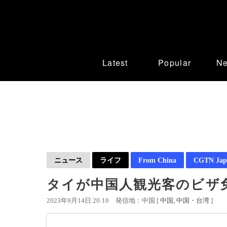
Latest
Popular
N
ニュース
ライフ
From China
CGTN Jap
タイが中国人観光客のビザ
2023年9月14日 20:10
発信地：中国 [
中国
中国・台湾
]