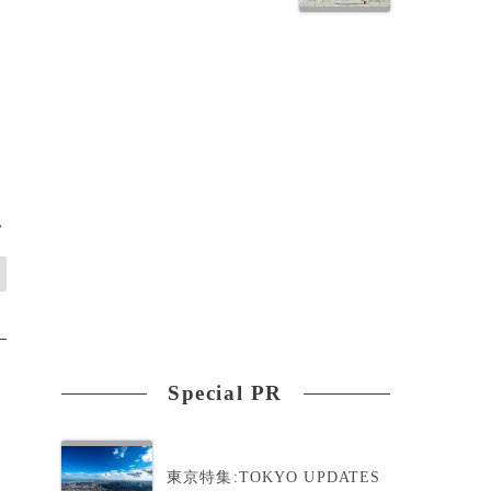
は
>
Special PR
東京特集:TOKYO UPDATES