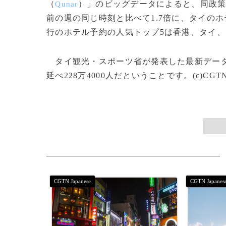
（
）」のビッグデータによると、同政
Qunar
前の週の同じ時刻と比べて1.7倍に、タイの
行のホテル予約の人気トップ5は香港、タイ
タイ観光・スポーツ省が発表した最新データ
延べ228万4000人だということです。(c)CGTN Ja