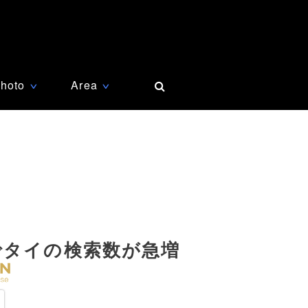
hoto
Area
∨
∨
でタイの検索数が急増