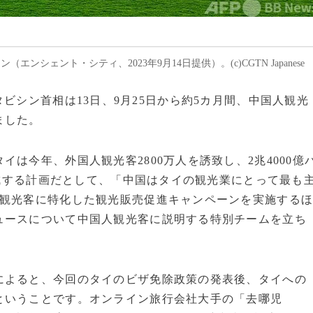
ェント・シティ、2023年9月14日提供）。(c)CGTN Japanese
ター・タビシン首相は13日、9月25日から約5カ月間、中国人観光
ました。
は今年、外国人観光客2800万人を誘致し、2兆4000億
達成する計画だとして、「中国はタイの観光業にとって最も
人観光客に特化した観光販売促進キャンペーンを実施する
ュースについて中国人観光客に説明する特別チームを立ち
よると、今回のタイのビザ免除政策の発表後、タイへの
ということです。オンライン旅行会社大手の「去哪児