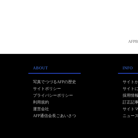
AFP
ABOUT
INFO
写真でつづるAFPの歴史
サイト
サイトポリシー
サイト
プライバシーポリシー
採用情
利用規約
訂正記
運営会社
サイト
AFP通信会長ごあいさつ
ニュー