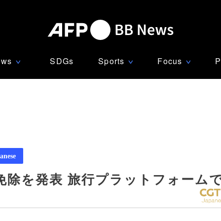
ews
SDGs
Sports
Focus
P
∨
∨
∨
anese
免除を発表 旅行プラットフォーム