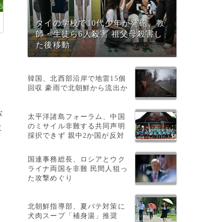
タイの学校で10代少年が発砲、教
師・生徒ら6人殺害 祖父母殺害し
た後移動
韓国、北西部沿岸で地雷15個
回収 豪雨で北朝鮮から流出か
バ
太平洋諸島フォーラム、中国
のミサイル非難する共同声明
主
採択できず 親中2か国が反対
ほ
国連事務総長、ロシアとウク
ライナ両国を非難 民間人狙っ
た攻撃めぐり
北朝鮮指導部、夏バテ対策に
犬肉スープ「補身湯」推奨