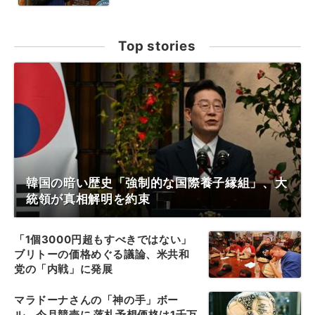
Top stories
韓国の暗い歴史「強制的な国際養子縁組」、大
統領が真相解明を約束
「1個3000円超もすべきではない」
ブリトーの価格めぐる議論、米共和
党の「内戦」に発展
マラドーナさんの「神の手」ボー
ル、今月競売に 落札予想価格は1千万