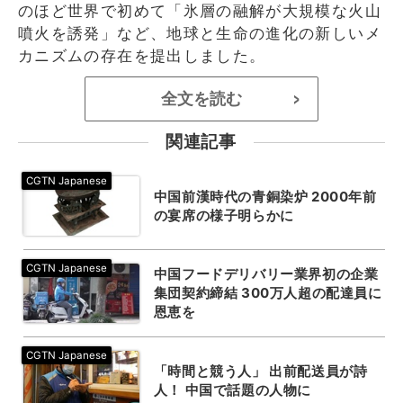
のほど世界で初めて「氷層の融解が大規模な火山
噴火を誘発」など、地球と生命の進化の新しいメ
カニズムの存在を提出しました。
全文を読む
>
関連記事
中国前漢時代の青銅染炉 2000年前
の宴席の様子明らかに
中国フードデリバリー業界初の企業
集団契約締結 300万人超の配達員に
恩恵を
「時間と競う人」 出前配送員が詩
人！ 中国で話題の人物に