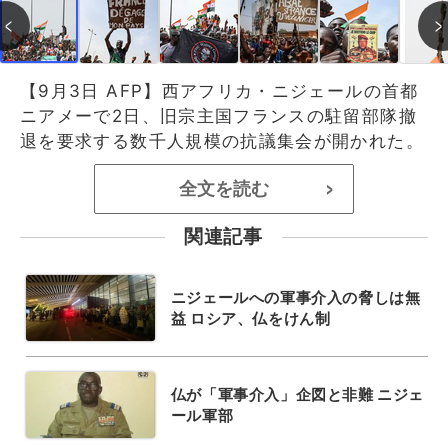
【9月3日 AFP】西アフリカ・ニジェールの首都
ニアメーで2日、旧宗主国フランスの駐留部隊撤
退を要求する数千人規模の抗議集会が開かれた。
全文を読む
>
関連記事
ニジェールへの軍事介入の脅しは無
益 ロシア、仏をけん制
仏が「軍事介入」企図と非難 ニジェ
ール軍部