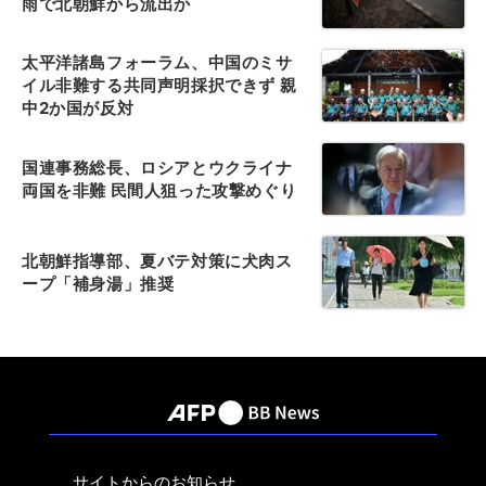
雨で北朝鮮から流出か
太平洋諸島フォーラム、中国のミサ
イル非難する共同声明採択できず 親
中2か国が反対
国連事務総長、ロシアとウクライナ
両国を非難 民間人狙った攻撃めぐり
北朝鮮指導部、夏バテ対策に犬肉ス
ープ「補身湯」推奨
サイトからのお知らせ