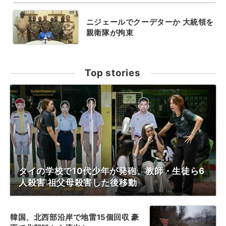
ニジェールでクーデターか 大統領を
親衛隊が拘束
Top stories
タイの学校で10代少年が発砲、教師・生徒ら6
人殺害 祖父母殺害した後移動
韓国、北西部沿岸で地雷15個回収 豪