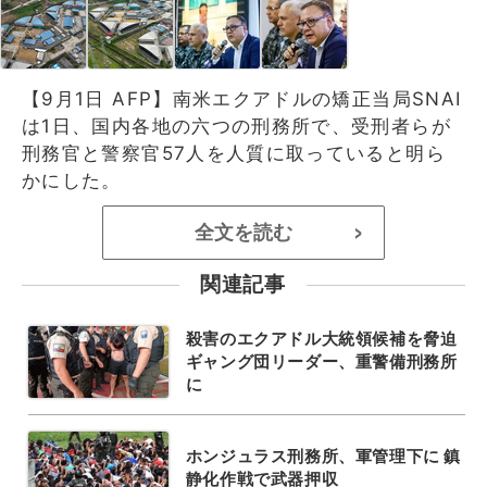
【9月1日 AFP】南米エクアドルの矯正当局SNAI
は1日、国内各地の六つの刑務所で、受刑者らが
刑務官と警察官57人を人質に取っていると明ら
かにした。
全文を読む
>
関連記事
殺害のエクアドル大統領候補を脅迫
ギャング団リーダー、重警備刑務所
に
ホンジュラス刑務所、軍管理下に 鎮
静化作戦で武器押収