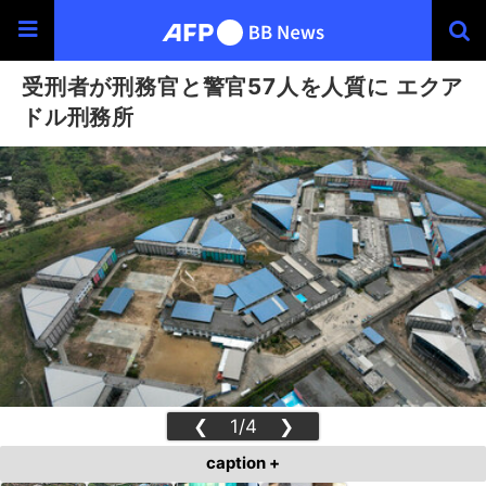
受刑者が刑務官と警官57人を人質に エクア
ドル刑務所
❮
1/4
❯
caption +