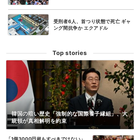
受刑者6人、首つり状態で死亡 ギャ
ング間抗争か エクアドル
Top stories
韓国の暗い歴史「強制的な国際養子縁組」、大
統領が真相解明を約束
「1個3000円超もすべきではない」