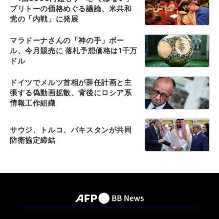
ブリトーの価格めぐる議論、米共和
党の「内戦」に発展
マラドーナさんの「神の手」ボー
ル、今月競売に 落札予想価格は1千万
ドル
ドイツでメルツ首相が辞任計画と主
張する偽動画拡散、背後にロシア系
情報工作組織
サウジ、トルコ、パキスタンが共同
防衛協定締結