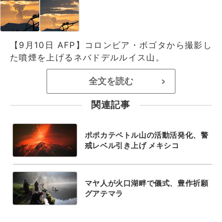
【9月10日 AFP】コロンビア・ボゴタから撮影し
た噴煙を上げるネバドデルルイス山。
全文を読む
>
関連記事
ポポカテペトル山の活動活発化、警
戒レベル引き上げ メキシコ
マヤ人が火口湖畔で儀式、豊作祈願
グアテマラ