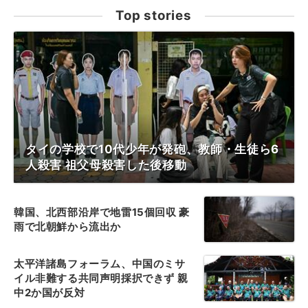
Top stories
タイの学校で10代少年が発砲、教師・生徒ら6
人殺害 祖父母殺害した後移動
韓国、北西部沿岸で地雷15個回収 豪
雨で北朝鮮から流出か
太平洋諸島フォーラム、中国のミサ
イル非難する共同声明採択できず 親
中2か国が反対