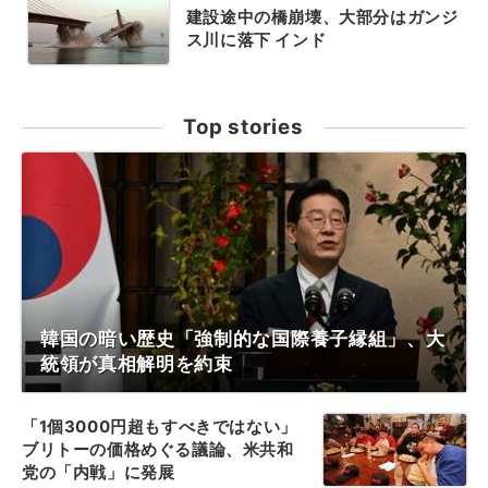
建設途中の橋崩壊、大部分はガンジ
ス川に落下 インド
Top stories
韓国の暗い歴史「強制的な国際養子縁組」、大
統領が真相解明を約束
「1個3000円超もすべきではない」
ブリトーの価格めぐる議論、米共和
党の「内戦」に発展