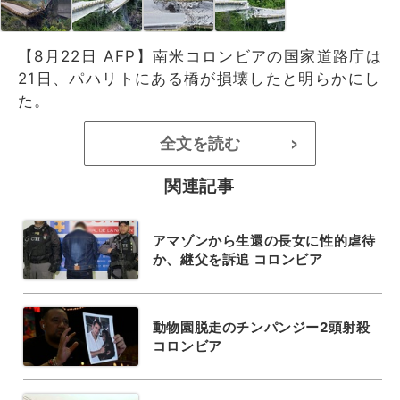
【8月22日 AFP】南米コロンビアの国家道路庁は
21日、パハリトにある橋が損壊したと明らかにし
た。
全文を読む
>
関連記事
アマゾンから生還の長女に性的虐待
か、継父を訴追 コロンビア
動物園脱走のチンパンジー2頭射殺
コロンビア