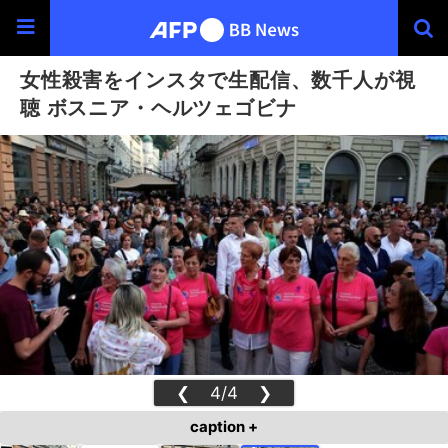
女性殺害をインスタで生配信、数千人が視
聴 ボスニア・ヘルツェゴビナ
❮
4/4
❯
caption +