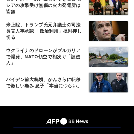
シアの攻撃受け無傷の火力発電所は
皆無
米上院、トランプ氏元弁護士の司法
長官人事承認 「政治利用」批判押し
切る
ウクライナのドローンがブルガリア
で爆発、NATO領空で相次ぐ「誤侵
入」
バイデン前大統領、がんさらに転移
で激しい痛み 息子「本当につらい」