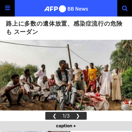
路上に多数の遺体放置、感染症流行の危険
も スーダン
❮
1/3
❯
caption +