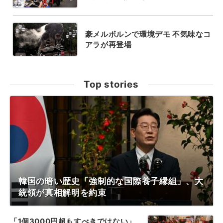
豪メルボルンで環境デモ 不気味なコ
アラが再登場
Top stories
韓国の暗い歴史「強制的な国際養子縁組」、大
統領が真相解明を約束
「1個3000円超もすべきではない」