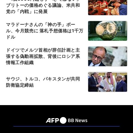
ブリトーの価格めぐる議論、米共和
党の「内戦」に発展
マラドーナさんの「神の手」ボー
ル、今月競売に 落札予想価格は1千万
ドル
ドイツでメルツ首相が辞任計画と主
張する偽動画拡散、背後にロシア系
情報工作組織
サウジ、トルコ、パキスタンが共同
防衛協定締結