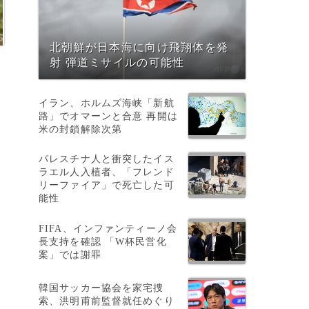
北朝鮮が日本海に向け飛翔体を発
射 弾道ミサイルの可能性
イラン、ホルムズ海峡「新航
路」でオマーンと合意 再開は
米の封鎖解除次第
パレスチナ人と衝突したイス
、
ラエル人入植者、「フレンド
リーファイア」で死亡した可
能性
FIFA、インファンティーノ会
長支持を確認 「W杯民営化
案」では謝罪
韓国サッカー協会を家宅捜
索、洪明甫前監督就任めぐり