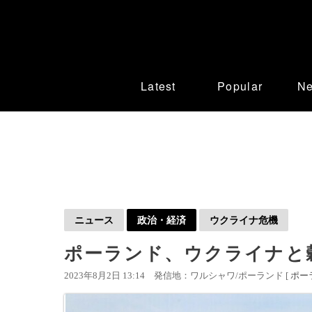
Latest
Popular
N
ニュース
政治・経済
ウクライナ危機
ポーランド、ウクライナと
2023年8月2日 13:14
発信地：ワルシャワ/ポーランド [
ポー