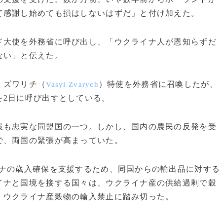
て感謝し始めても損はしないはずだ」と付け加えた。
大使を外務省に呼び出し、「ウクライナ人が恩知らずだ
ない」と伝えた。
・ズワリチ（
）特使を外務省に召喚したが、
Vasyl Zvarych
を2日に呼び出すとしている。
も忠実な同盟国の一つ。しかし、国内の農民の反発を受
で、両国の緊張が高まっていた。
ナの歳入確保を支援するため、同国からの輸出品に対する
イナと国境を接する国々は、ウクライナ産の供給過剰で穀
、ウクライナ産穀物の輸入禁止に踏み切った。