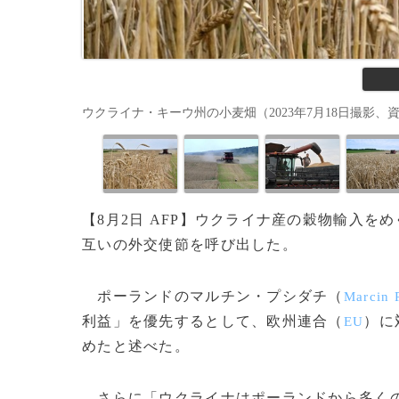
ウクライナ・キーウ州の小麦畑（2023年7月18日撮影、資料写真）。(
【8月2日 AFP】ウクライナ産の穀物輸入
互いの外交使節を呼び出した。
ポーランドのマルチン・プシダチ（
Marcin 
利益」を優先するとして、欧州連合（
）に
EU
めたと述べた。
さらに「ウクライナはポーランドから多くの