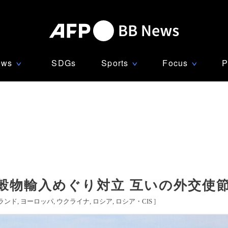
ews
SDGs
Sports
Focus
P
∨
∨
∨
穀物輸入めぐり対立 互いの外交使
ランド
ヨーロッパ
ウクライナ
ロシア
ロシア・CIS
]