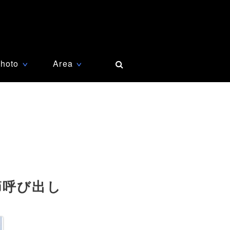
hoto
Area
∨
∨
節呼び出し