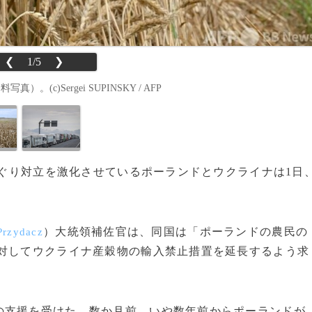
❮
1/5
❯
c)Sergei SUPINSKY / AFP
をめぐり対立を激化させているポーランドとウクライナは1日
）大統領補佐官は、同国は「ポーランドの農民の
Przydacz
対してウクライナ産穀物の輸入禁止措置を延長するよう求
支援を受けた。数か月前、いや数年前からポーランドが