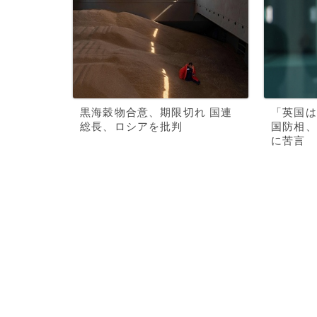
黒海穀物合意、期限切れ 国連
「英国は
総長、ロシアを批判
国防相、
に苦言