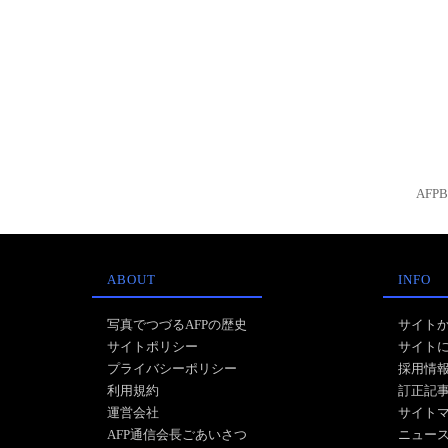
AFP
ABOUT
INFO
写真でつづるAFPの歴史
サイト
サイトポリシー
サイト
プライバシーポリシー
採用情
利用規約
訂正記
運営会社
サイト
AFP通信会長ごあいさつ
ニュー