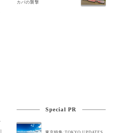
カバの襲撃
犠
Special PR
>
東京特集:TOKYO UPDATES