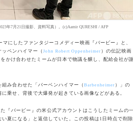
21日撮影、資料写真）。(c)Aamir QURESHI / AFP
ーマにしたファンタジーコメディー映画『バービー』と、
オッペンハイマー（
）の伝記映画
John Robert Oppenheimer
』をかけ合わせたミームが日本で物議を醸し、配給会社が
組み合わせた「バーベンハイマー（
）」の
Barbenheimer
肩に乗せ、背後で大爆発が起きている画像などがある。
れた『バービー』の米公式アカウントはこうしたミームの
ない夏になる」と返信していた。この投稿は1日時点で削