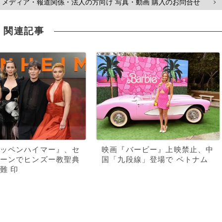
メディア・報道関係・法人の方向け 写真・動画 購入のお問合せ
>
関連記事
ッペンハイマー』、セ
映画『バービー』上映禁止、中
ーンでヒンズー教聖典
国「九段線」登場で ベトナム
難 印