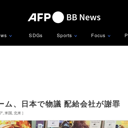
ews
SDGs
Sports
Focus
P
∨
∨
∨
ーム、日本で物議 配給会社が謝罪
ア
米国
北米
]