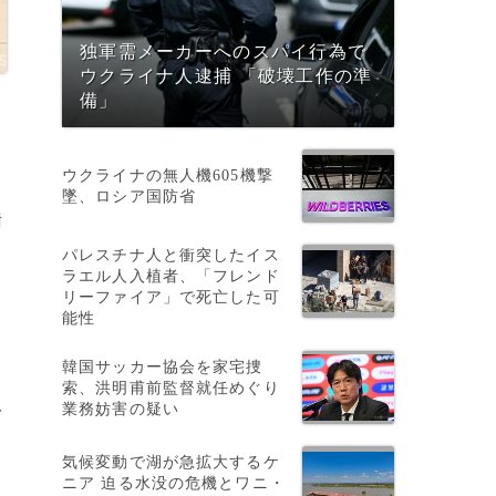
独軍需メーカーへのスパイ行為で
ウクライナ人逮捕 「破壊工作の準
備」
ウクライナの無人機605機撃
墜、ロシア国防省
謝
パレスチナ人と衝突したイス
ラエル人入植者、「フレンド
リーファイア」で死亡した可
能性
韓国サッカー協会を家宅捜
索、洪明甫前監督就任めぐり
業務妨害の疑い
一
除
気候変動で湖が急拡大するケ
ニア 迫る水没の危機とワニ・