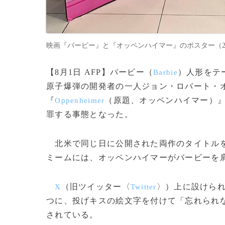
映画『バービー』と『オッペンハイマー』のポスター（2023年7月
【8月1日 AFP】バービー（
）人形をテ
Barbie
原子爆弾の開発者の一人ジョン・ロバート・
『
（原題、オッペンハイマー）
Oppenheimer
罪する事態となった。
北米で同じ日に公開された両作のタイトルを
ミームには、オッペンハイマーがバービーを
（旧ツイッター〈
〉）上に設けら
X
Twitter
つに、投げキスの絵文字を付けて「忘れられ
されている。