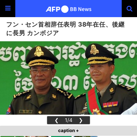
フン・セン首相辞任表明 38年在任、後継
に長男 カンボジア
❮
1/4
❯
caption +