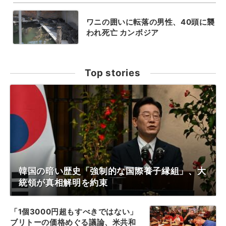
ワニの囲いに転落の男性、40頭に襲
われ死亡 カンボジア
Top stories
韓国の暗い歴史「強制的な国際養子縁組」、大
統領が真相解明を約束
「1個3000円超もすべきではない」
ブリトーの価格めぐる議論、米共和