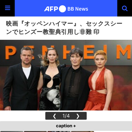
映画『オッペンハイマー』、セックスシー
ンでヒンズー教聖典引用し非難 印
❮
1/4
❯
caption +