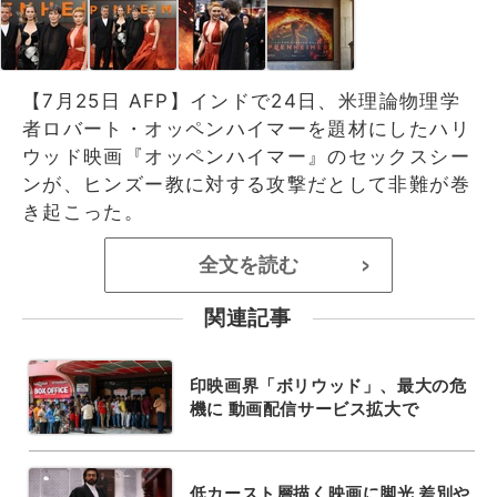
【7月25日 AFP】インドで24日、米理論物理学
者ロバート・オッペンハイマーを題材にしたハリ
ウッド映画『オッペンハイマー』のセックスシー
ンが、ヒンズー教に対する攻撃だとして非難が巻
き起こった。
全文を読む
>
関連記事
印映画界「ボリウッド」、最大の危
機に 動画配信サービス拡大で
低カースト層描く映画に脚光 差別や