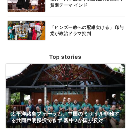
貧困テーマ インド
「ヒンズー教への配慮欠ける」 印与
党が政治ドラマ批判
Top stories
太平洋諸島フォーラム、中国のミサイル非難す
る共同声明採択できず 親中2か国が反対