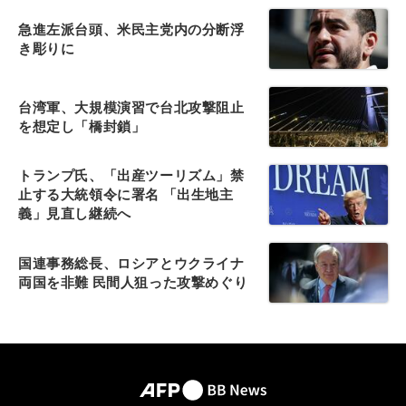
急進左派台頭、米民主党内の分断浮
き彫りに
台湾軍、大規模演習で台北攻撃阻止
を想定し「橋封鎖」
トランプ氏、「出産ツーリズム」禁
止する大統領令に署名 「出生地主
義」見直し継続へ
国連事務総長、ロシアとウクライナ
両国を非難 民間人狙った攻撃めぐり