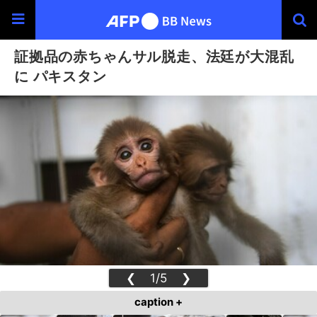
証拠品の赤ちゃんサル脱走、法廷が大混乱
に パキスタン
❮
1/5
❯
caption +