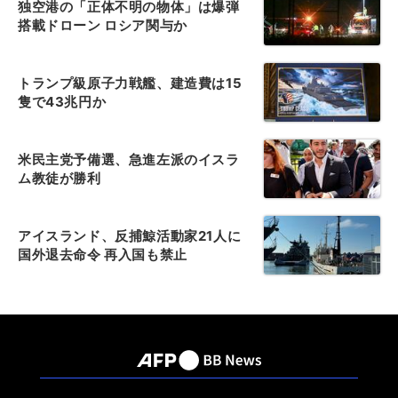
独空港の「正体不明の物体」は爆弾
搭載ドローン ロシア関与か
トランプ級原子力戦艦、建造費は15
隻で43兆円か
米民主党予備選、急進左派のイスラ
ム教徒が勝利
アイスランド、反捕鯨活動家21人に
国外退去命令 再入国も禁止