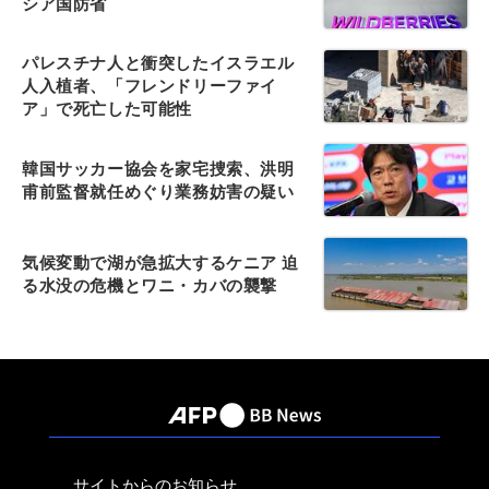
シア国防省
パレスチナ人と衝突したイスラエル
人入植者、「フレンドリーファイ
ア」で死亡した可能性
韓国サッカー協会を家宅捜索、洪明
甫前監督就任めぐり業務妨害の疑い
気候変動で湖が急拡大するケニア 迫
る水没の危機とワニ・カバの襲撃
サイトからのお知らせ