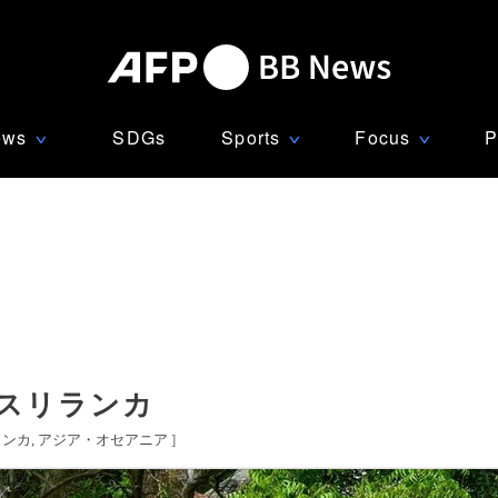
ews
SDGs
Sports
Focus
P
∨
∨
∨
 スリランカ
ランカ
アジア・オセアニア
]