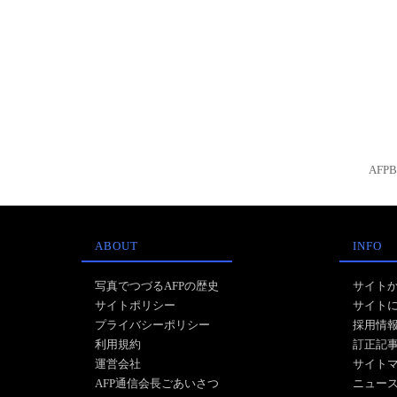
AFP
ABOUT
INFO
写真でつづるAFPの歴史
サイト
サイトポリシー
サイト
プライバシーポリシー
採用情
利用規約
訂正記
運営会社
サイト
AFP通信会長ごあいさつ
ニュー