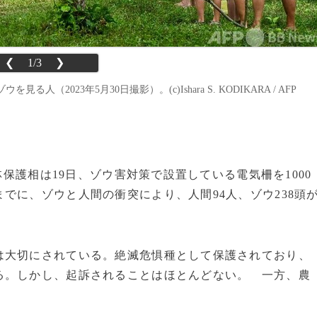
❮
1/3
❯
023年5月30日撮影）。(c)Ishara S. KODIKARA / AFP
林保護相は19日、ゾウ害対策で設置している電気柵を1000
でに、ゾウと人間の衝突により、人間94人、ゾウ238頭
大切にされている。絶滅危惧種として保護されており、
る。しかし、起訴されることはほとんどない。 一方、農