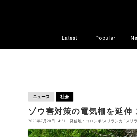
Latest
Popular
N
ニュース
社会
ゾウ害対策の電気柵を延伸
2023年7月20日 14:51
発信地：コロンボ/スリランカ [
スリ