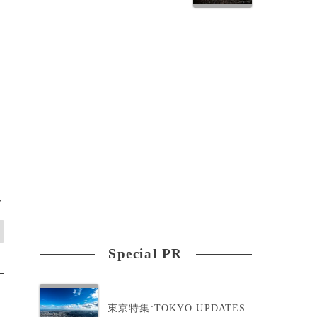
>
Special PR
東京特集:TOKYO UPDATES