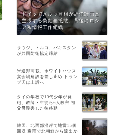
ドイツでメルツ首相が辞任計画と
主張する偽動画拡散、背後にロシ
ア系情報工作組織
サウジ、トルコ、パキスタン
が共同防衛協定締結
米連邦高裁、ホワイトハウス
宴会場建設を差し止め トラン
プ氏は上訴へ
が
タイの学校で10代少年が発
砲、教師・生徒ら6人殺害 祖
父母殺害した後移動
韓国、北西部沿岸で地雷15個
回収 豪雨で北朝鮮から流出か