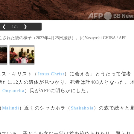
❮
1/5
❯
子（2023年4月25日撮影）。(c)Yasuyoshi CHIBA / AFP
イエス・キリスト（
）に会える」とうたって信者
Jesus Christ
たに12人の遺体が見つかり、死者は計403人となった。
）氏がAFPに明らかにした。
a Onyancha
（
）近くのシャカホラ（
）の森で続々と
Malindi
Shakahola
ている。子どもを含む一部は首を絞められたり、殴られ