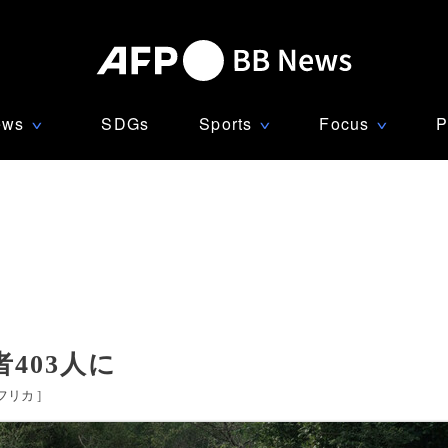
ews
SDGs
Sports
Focus
P
∨
∨
∨
403人に
フリカ
]