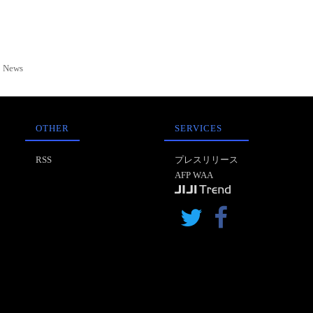
News
OTHER
SERVICES
RSS
プレスリリース
AFP WAA