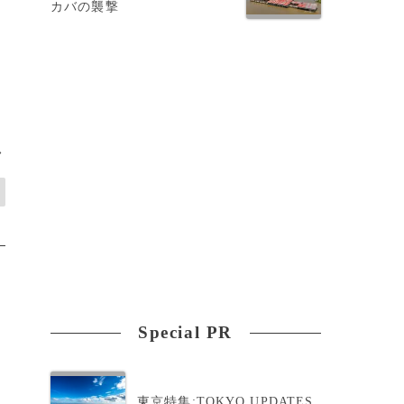
カバの襲撃
、
>
Special PR
東京特集:TOKYO UPDATES