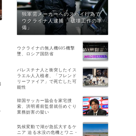
独軍需メーカーへのスパイ行為で
ウクライナ人逮捕 「破壊工作の準
備」
ウクライナの無人機605機撃
墜、ロシア国防省
パレスチナ人と衝突したイス
ラエル人入植者、「フレンド
リーファイア」で死亡した可
地
能性
韓国サッカー協会を家宅捜
索、洪明甫前監督就任めぐり
見
業務妨害の疑い
気候変動で湖が急拡大するケ
ニア 迫る水没の危機とワニ・