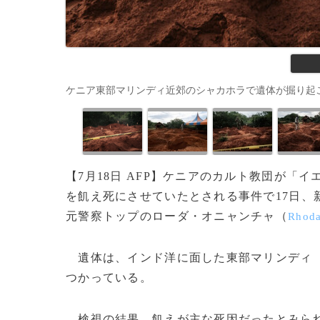
ケニア東部マリンディ近郊のシャカホラで遺体が掘り起こされた後の様
【7月18日 AFP】ケニアのカルト教団が「
を飢え死にさせていたとされる事件で17日、新
元警察トップのローダ・オニャンチャ（
Rhod
遺体は、インド洋に面した東部マリンディ
つかっている。
検視の結果、飢えが主な死因だったとみられ