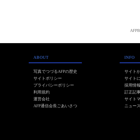
AFP
ABOUT
INFO
写真でつづるAFPの歴史
サイト
サイトポリシー
サイト
プライバシーポリシー
採用情
利用規約
訂正記
運営会社
サイト
AFP通信会長ごあいさつ
ニュー