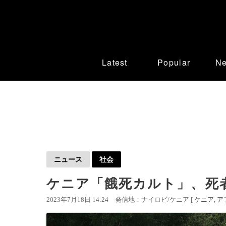
Latest
Popular
N
ニュース
社会
ケニア「餓死カルト」、死者
2023年7月18日 14:24
発信地：ナイロビ/ケニア [
ケニア
ア