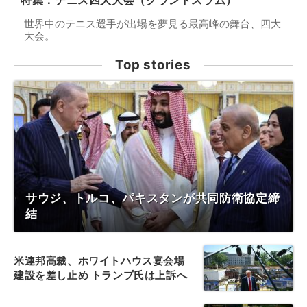
特集：テニス四大大会（グランドスラム）
世界中のテニス選手が出場を夢見る最高峰の舞台、四大
大会。
Top stories
サウジ、トルコ、パキスタンが共同防衛協定締
結
米連邦高裁、ホワイトハウス宴会場
建設を差し止め トランプ氏は上訴へ