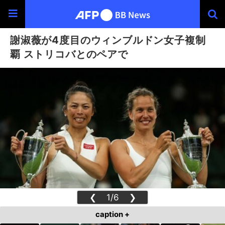
謝淑薇が4度目のウィンブルドン女子複制
覇 ストリコバとのペアで
❮
1/6
❯
caption +