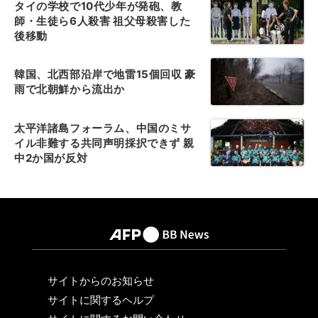
タイの学校で10代少年が発砲、教
師・生徒ら6人殺害 祖父母殺害した
後移動
韓国、北西部沿岸で地雷15個回収 豪
雨で北朝鮮から流出か
太平洋諸島フォーラム、中国のミサ
イル非難する共同声明採択できず 親
中2か国が反対
サイトからのお知らせ
サイトに関するヘルプ