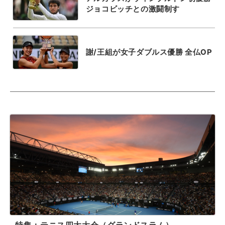
ジョコビッチとの激闘制す
謝/王組が女子ダブルス優勝 全仏OP