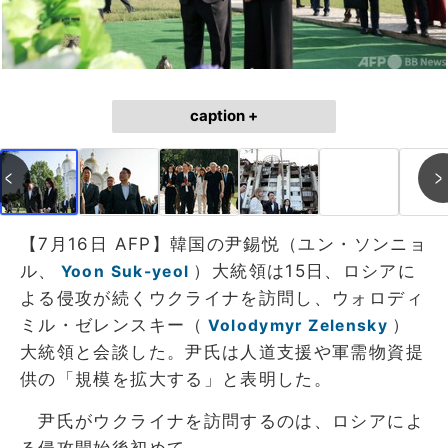
caption +
【7月16日 AFP】韓国の尹錫悦（ユン・ソンニョ
ル、
）大統領は15日、ロシアに
Yoon Suk-yeol
よる侵攻が続くウクライナを訪問し、ウォロディ
ミル・ゼレンスキー（
）
Volodymyr Zelensky
大統領と会談した。尹氏は人道支援や軍需物資提
供の「規模を拡大する」と表明した。
尹氏がウクライナを訪問するのは、ロシアによ
る侵攻開始後初めて。