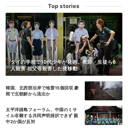
Top stories
タイの学校で10代少年が発砲、教師・生徒ら6
人殺害 祖父母殺害した後移動
韓国、北西部沿岸で地雷15個回収 豪
雨で北朝鮮から流出か
太平洋諸島フォーラム、中国のミサ
イル非難する共同声明採択できず 親
中2か国が反対