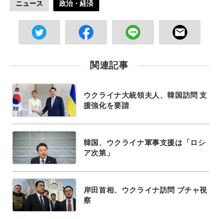
ニュース
政治・経済
関連記事
ウクライナ大統領夫人、韓国訪問 支
援強化を要請
韓国、ウクライナ軍事支援は「ロシ
ア次第」
岸田首相、ウクライナ訪問 ブチャ視
察