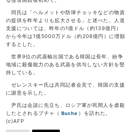
同氏は「ヘルメットや防弾チョッキなどの物資
の提供を昨年よりも拡大させる」と述べた。人道
支援については、昨年の1億ドル（約139億円）
から今年は1億5000万ドル（約208億円）に増額
するとした。
世界9位の武器輸出国である韓国は長年、紛争
地域に殺傷能力のある武器を供与しない方針を堅
持している。
ゼレンスキー氏は共同記者会見で、韓国の支援
に謝意を示した。
尹氏は会談に先立ち、ロシア軍が民間人を虐殺
したとされるブチャ（
）を訪れた。
Bucha
(c)AFP