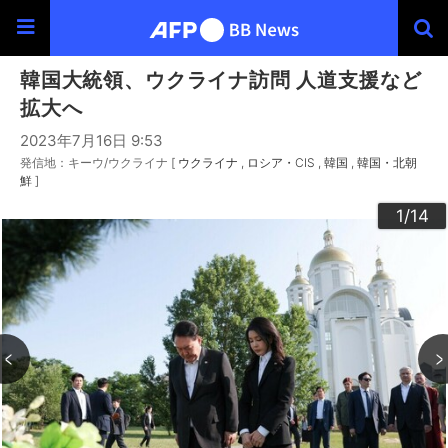
韓国大統領、ウクライナ訪問 人道支援など
拡大へ
2023年7月16日 9:53
発信地：キーウ/ウクライナ [
ウクライナ
ロシア・CIS
韓国
韓国・北朝
鮮
]
10
13
14
12
11
3
4
6
9
2
5
7
8
1
/14
/14
/14
/14
/14
/14
/14
/14
/14
/14
/14
/14
/14
/14