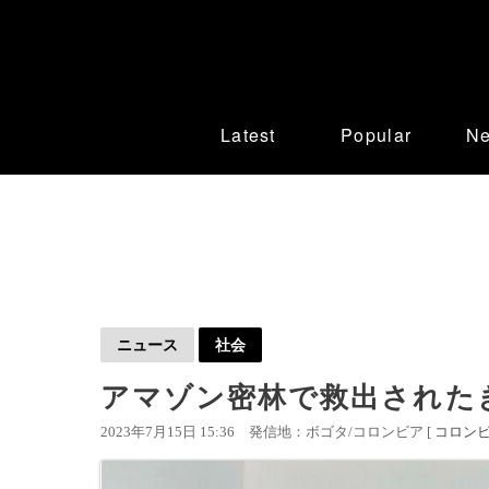
Latest
Popular
N
ニュース
社会
アマゾン密林で救出された
2023年7月15日 15:36
発信地：ボゴタ/コロンビア [
コロン