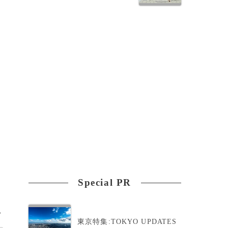
地
Special PR
>
東京特集:TOKYO UPDATES