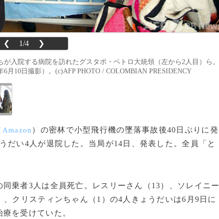
❮
1/4
❯
ちが入院する病院を訪れたグスタボ・ペトロ大統領（左から2人目）ら
影）。(c)AFP PHOTO / COLOMBIAN PRESIDENCY
（
）の密林で小型飛行機の墜落事故後40日ぶりに発
Amazon
うだい4人が退院した。当局が14日、発表した。全員「と
同乗者3人は全員死亡。レスリーさん（13）、ソレイニ
）、クリスティンちゃん（1）の4人きょうだいは6月9日に
治療を受けていた。