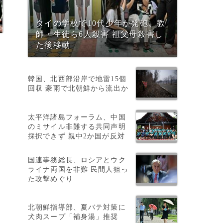
タイの学校で10代少年が発砲、教
師・生徒ら6人殺害 祖父母殺害し
た後移動
。
韓国、北西部沿岸で地雷15個
回収 豪雨で北朝鮮から流出か
太平洋諸島フォーラム、中国
のミサイル非難する共同声明
採択できず 親中2か国が反対
国連事務総長、ロシアとウク
ライナ両国を非難 民間人狙っ
た攻撃めぐり
ー
北朝鮮指導部、夏バテ対策に
犬肉スープ「補身湯」推奨