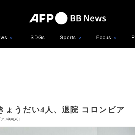
ews
SDGs
Sports
Focus
P
∨
∨
∨
きょうだい4人、退院 コロンビア
ビア
中南米
]