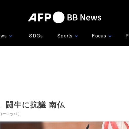
ews
SDGs
Sports
Focus
P
∨
∨
∨
、闘牛に抗議 南仏
ヨーロッパ
]