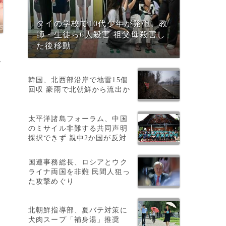
タイの学校で10代少年が発砲、教
師・生徒ら6人殺害 祖父母殺害し
た後移動
デ
韓国、北西部沿岸で地雷15個
回収 豪雨で北朝鮮から流出か
太平洋諸島フォーラム、中国
のミサイル非難する共同声明
採択できず 親中2か国が反対
国連事務総長、ロシアとウク
ライナ両国を非難 民間人狙っ
た攻撃めぐり
北朝鮮指導部、夏バテ対策に
犬肉スープ「補身湯」推奨