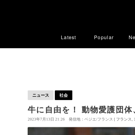
Latest
Popular
N
ニュース
社会
牛に自由を！ 動物愛護団体
2023年7月13日 21:26
発信地：ベジエ/フランス [
フランス