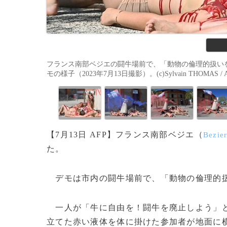
フランス南部ベジエの闘牛場前で、「動物の倫理的扱いを
モの様子（2023年7月13日撮影）。(c)Sylvain THOMAS / 
【7月13日 AFP】フランス南部ベジエ（
Bezie
た。
デモは市内の闘牛場前で、「動物の倫理的
一人が「牛に自由を！闘牛を廃止しよう」と
立てた赤い液体を体に掛けた参加者が地面に横た