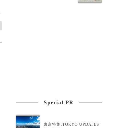
>
Special PR
東京特集:TOKYO UPDATES