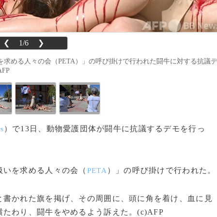
❮
1/6
❯
求める人々の会（PETA）」の呼び掛けで行われた闘牛に対する抗議
AFP
）で13日、動物愛護団体が闘牛に抗議するデモを行っ
rs
扱いを求める人々の会（
）」の呼び掛けで行われた。
PETA
書かれた旗を掲げ、その周囲に、頭に角を着け、血に見
わり、闘牛をやめるよう訴えた。(c)AFP