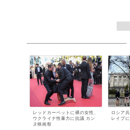
レッドカーペットに裸の女性、
ロシア兵
ウクライナ性暴力に抗議 カン
レイプに
ヌ映画祭