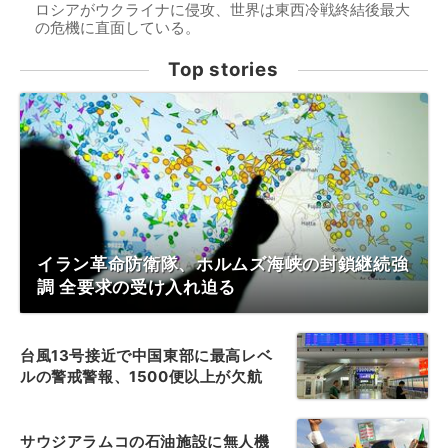
ロシアがウクライナに侵攻、世界は東西冷戦終結後最大
の危機に直面している。
Top stories
イラン革命防衛隊、ホルムズ海峡の封鎖継続強
調 全要求の受け入れ迫る
台風13号接近で中国東部に最高レベ
ルの警戒警報、1500便以上が欠航
サウジアラムコの石油施設に無人機