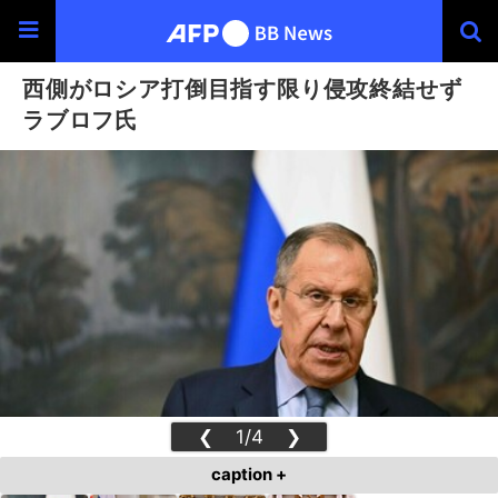
西側がロシア打倒目指す限り侵攻終結せず
ラブロフ氏
❮
1/4
❯
caption +