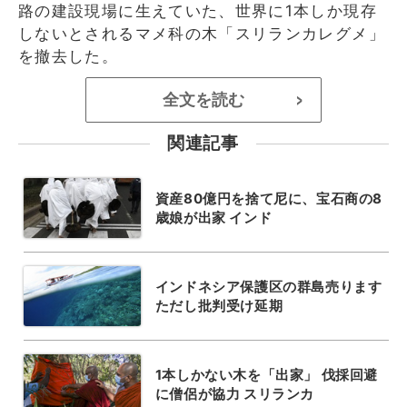
路の建設現場に生えていた、世界に1本しか現存
しないとされるマメ科の木「スリランカレグメ」
を撤去した。
全文を読む
>
関連記事
資産80億円を捨て尼に、宝石商の8
歳娘が出家 インド
インドネシア保護区の群島売ります
ただし批判受け延期
1本しかない木を「出家」 伐採回避
に僧侶が協力 スリランカ