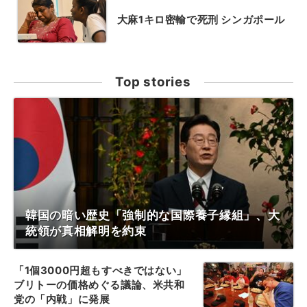
大麻1キロ密輸で死刑 シンガポール
Top stories
韓国の暗い歴史「強制的な国際養子縁組」、大
統領が真相解明を約束
「1個3000円超もすべきではない」
ブリトーの価格めぐる議論、米共和
党の「内戦」に発展