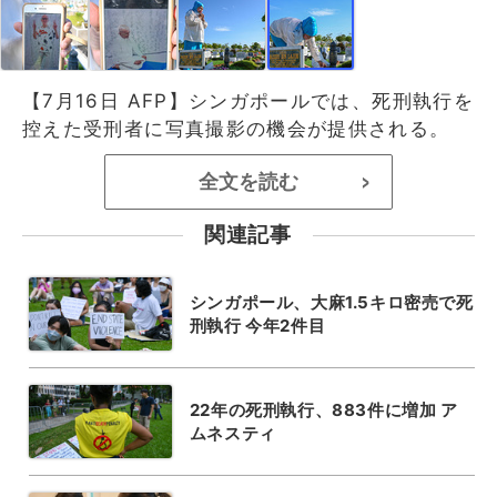
【7月16日 AFP】シンガポールでは、死刑執行を
控えた受刑者に写真撮影の機会が提供される。
全文を読む
>
関連記事
シンガポール、大麻1.5キロ密売で死
刑執行 今年2件目
22年の死刑執行、883件に増加 ア
ムネスティ